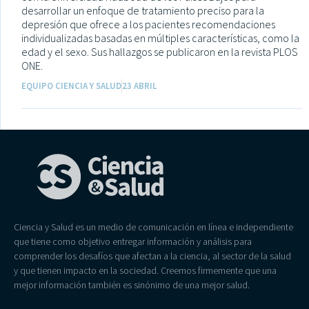
desarrollar un enfoque de tratamiento preciso para la
depresión que ofrece a los pacientes recomendaciones
individualizadas basadas en múltiples características, como la
edad y el sexo. Sus hallazgos se publicaron en la revista PLOS
ONE.
EQUIPO CIENCIA Y SALUD
23 ABRIL
Ciencia y Salud es un medio de comunicación en línea e independiente
que tiene como objetivo entregar información y análisis para
comprender los desafíos que afectan a la ciencia, al sector de la salud
y que tienen impacto en la sociedad. Creemos firmemente que una
mejor información también es sinónimo de una mejor salud.