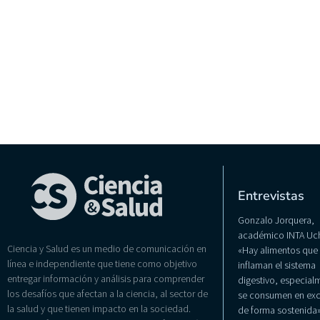
Entrevistas
Gonzalo Jorquera,
académico INTA Uch
Ciencia y Salud es un medio de comunicación en
«Hay alimentos que
línea e independiente que tiene como objetivo
inflaman el sistema
entregar información y análisis para comprender
digestivo, especialm
los desafíos que afectan a la ciencia, al sector de
se consumen en exc
la salud y que tienen impacto en la sociedad.
de forma sostenida