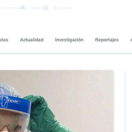
iénes somos
Contacto
Vademécum
stas
Actualidad
Investigación
Reportajes