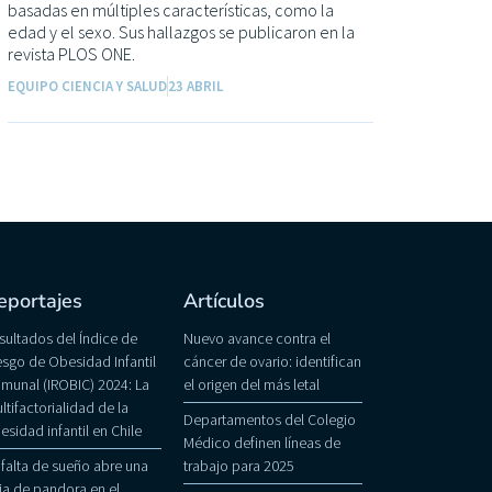
basadas en múltiples características, como la
edad y el sexo. Sus hallazgos se publicaron en la
revista PLOS ONE.
EQUIPO CIENCIA Y SALUD
23 ABRIL
eportajes
Artículos
sultados del Índice de
Nuevo avance contra el
esgo de Obesidad Infantil
cáncer de ovario: identifican
munal (IROBIC) 2024: La
el origen del más letal
ltifactorialidad de la
Departamentos del Colegio
esidad infantil en Chile
Médico definen líneas de
 falta de sueño abre una
trabajo para 2025
ja de pandora en el