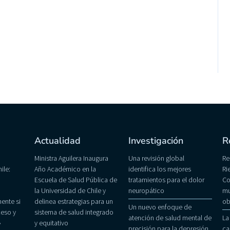
Actualidad
Investigación
R
Ministra Aguilera Inaugura
Una revisión global
Re
ile:
Año Académico en la
identifica los mejores
Ri
Escuela de Salud Pública de
tratamientos para el dolor
Co
la Universidad de Chile y
neuropático
mu
ente si
delinea estrategias para un
ob
Un nuevo enfoque de
eso y
sistema de salud integrado
atención de salud mental de
La
»
y equitativo
precisión para la depresión
ca