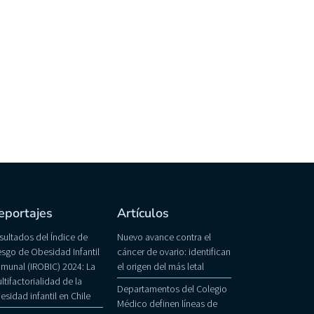
eportajes
Artículos
sultados del Índice de
Nuevo avance contra el
esgo de Obesidad Infantil
cáncer de ovario: identifican
munal (IROBIC) 2024: La
el origen del más letal
ltifactorialidad de la
Departamentos del Colegio
esidad infantil en Chile
Médico definen líneas de