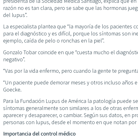
presidenta de la Sociedad Médica Santiago, explica que en 
razón no es tan clara, pero se sabe que las hormonas jueg
del lupus”.
La especialista plantea que “la mayoría de los pacientes 
para el diagnóstico y es difícil, porque los síntomas son i
ejemplo, caída de pelo o ronchas en la piel”.
Gonzalo Tobar coincide en que “cuesta mucho el diagnóst
negativo”.
“Vas por la vida enfermo, pero cuando la gente te pregunta 
“Un paciente puede demorar meses y otros incluso años en
Goecke.
Para la Fundación Lupus de América la patología puede ser 
síntomas generalmente son similares a los de otras enfe
aparecer y desaparecer, o cambiar. Según sus datos, en pro
personas con lupus, desde el momento en que notan por p
Importancia del control médico