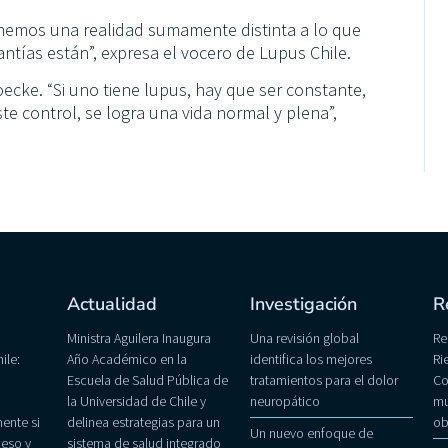
enemos una realidad sumamente distinta a lo que
antías están”, expresa el vocero de Lupus Chile.
oecke. “Si uno tiene lupus, hay que ser constante,
te control, se logra una vida normal y plena”,
Actualidad
Investigación
R
Ministra Aguilera Inaugura
Una revisión global
Re
ile:
Año Académico en la
identifica los mejores
Ri
Escuela de Salud Pública de
tratamientos para el dolor
Co
la Universidad de Chile y
neuropático
mu
ente si
delinea estrategias para un
ob
Un nuevo enfoque de
eso y
sistema de salud integrado