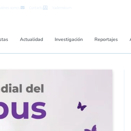
iénes somos
Contacto
Vademécum
stas
Actualidad
Investigación
Reportajes