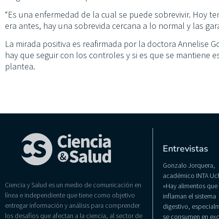
“Es una enfermedad de la cual se puede sobrevivir. Hoy t
era antes, hay una sobrevida cercana a lo normal y las gar
La mirada positiva es reafirmada por la doctora Annelise G
hay que seguir con los controles y si es que se mantiene es
plantea.
Entrevistas
Gonzalo Jorquera,
académico INTA Uch
Ciencia y Salud es un medio de comunicación en
«Hay alimentos que
línea e independiente que tiene como objetivo
inflaman el sistema
entregar información y análisis para comprender
digestivo, especialm
los desafíos que afectan a la ciencia, al sector de
se consumen en exc