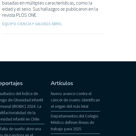
basadas en múltiples características, como la
edad y el sexo. Sus hallazgos se publicaron en la
revista PLOS ONE.
EQUIPO CIENCIA Y SALUD
23 ABRIL
eportajes
Artículos
sultados del Índice de
Nuevo avance contra el
esgo de Obesidad Infantil
cáncer de ovario: identifican
munal (IROBIC) 2024: La
el origen del más letal
ltifactorialidad de la
Departamentos del Colegio
esidad infantil en Chile
Médico definen líneas de
 falta de sueño abre una
trabajo para 2025
ja de pandora en el