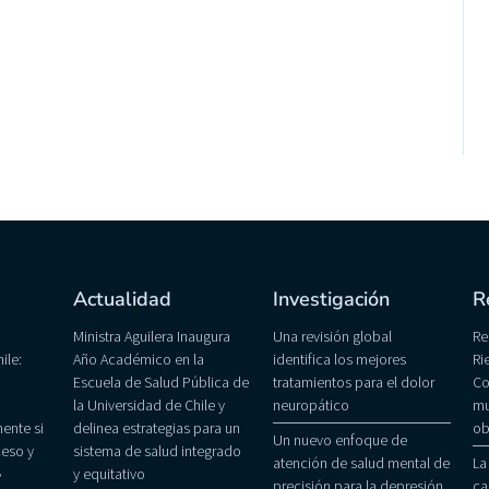
Actualidad
Investigación
R
Ministra Aguilera Inaugura
Una revisión global
Re
ile:
Año Académico en la
identifica los mejores
Ri
Escuela de Salud Pública de
tratamientos para el dolor
Co
la Universidad de Chile y
neuropático
mu
ente si
delinea estrategias para un
ob
Un nuevo enfoque de
eso y
sistema de salud integrado
atención de salud mental de
La
»
y equitativo
precisión para la depresión
ca