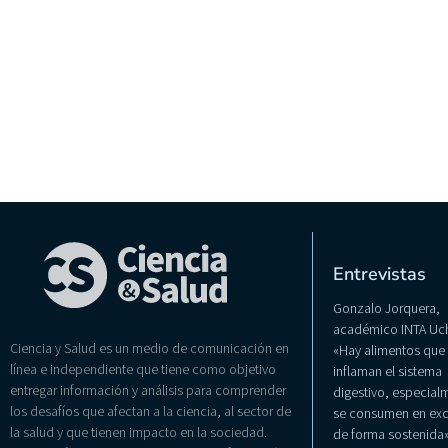
Entrevistas
Gonzalo Jorquera,
académico INTA Uch
Ciencia y Salud es un medio de comunicación en
«Hay alimentos que
línea e independiente que tiene como objetivo
inflaman el sistema
entregar información y análisis para comprender
digestivo, especialm
los desafíos que afectan a la ciencia, al sector de
se consumen en exc
la salud y que tienen impacto en la sociedad.
de forma sostenida