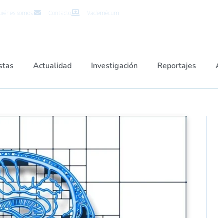
iénes somos
Contacto
Vademécum
stas
Actualidad
Investigación
Reportajes