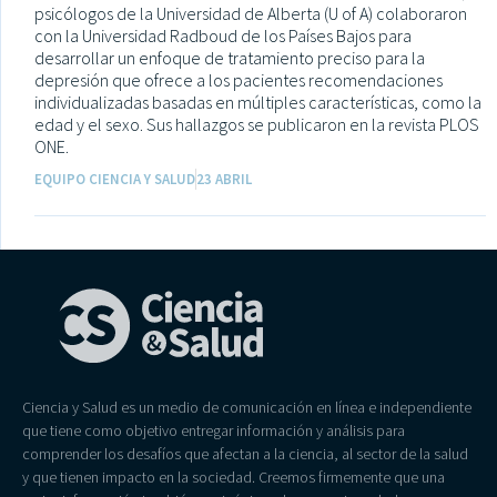
psicólogos de la Universidad de Alberta (U of A) colaboraron
con la Universidad Radboud de los Países Bajos para
desarrollar un enfoque de tratamiento preciso para la
depresión que ofrece a los pacientes recomendaciones
individualizadas basadas en múltiples características, como la
edad y el sexo. Sus hallazgos se publicaron en la revista PLOS
ONE.
EQUIPO CIENCIA Y SALUD
23 ABRIL
Ciencia y Salud es un medio de comunicación en línea e independiente
que tiene como objetivo entregar información y análisis para
comprender los desafíos que afectan a la ciencia, al sector de la salud
y que tienen impacto en la sociedad. Creemos firmemente que una