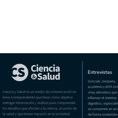
Entrevistas
Gonzalo Jorquera,
académico INTA Uch
Ciencia y Salud es un medio de comunicación en
«Hay alimentos que
línea e independiente que tiene como objetivo
inflaman el sistema
entregar información y análisis para comprender
digestivo, especialm
los desafíos que afectan a la ciencia, al sector de
se consumen en exc
la salud y que tienen impacto en la sociedad.
de forma sostenida