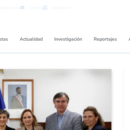
iénes somos
Contacto
Vademécum
stas
Actualidad
Investigación
Reportajes