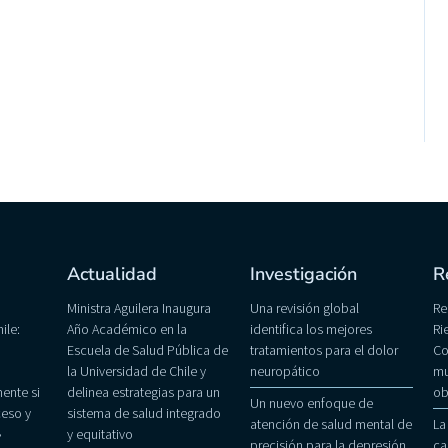
Actualidad
Investigación
R
Ministra Aguilera Inaugura
Una revisión global
Re
ile:
Año Académico en la
identifica los mejores
Ri
Escuela de Salud Pública de
tratamientos para el dolor
Co
la Universidad de Chile y
neuropático
mu
ente si
delinea estrategias para un
ob
Un nuevo enfoque de
eso y
sistema de salud integrado
atención de salud mental de
La
»
y equitativo
precisión para la depresión
ca