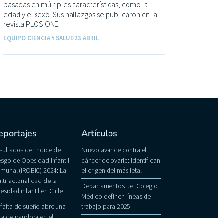
basadas en múltiples características, como la
edad y el sexo. Sus hallazgos se publicaron en la
revista PLOS ONE.
EQUIPO CIENCIA Y SALUD
23 ABRIL
eportajes
Artículos
sultados del Índice de
Nuevo avance contra el
esgo de Obesidad Infantil
cáncer de ovario: identifican
munal (IROBIC) 2024: La
el origen del más letal
ltifactorialidad de la
Departamentos del Colegio
esidad infantil en Chile
Médico definen líneas de
 falta de sueño abre una
trabajo para 2025
ja de pandora en el