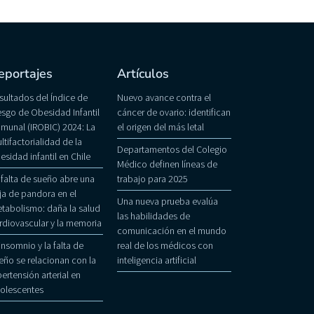
eportajes
Artículos
sultados del Índice de
Nuevo avance contra el
esgo de Obesidad Infantil
cáncer de ovario: identifican
munal (IROBIC) 2024: La
el origen del más letal
ltifactorialidad de la
Departamentos del Colegio
esidad infantil en Chile
Médico definen líneas de
 falta de sueño abre una
trabajo para 2025
ja de pandora en el
Una nueva prueba evalúa
tabolismo: daña la salud
las habilidades de
rdiovascular y la memoria
comunicación en el mundo
 insomnio y la falta de
real de los médicos con
eño se relacionan con la
inteligencia artificial
pertensión arterial en
olescentes