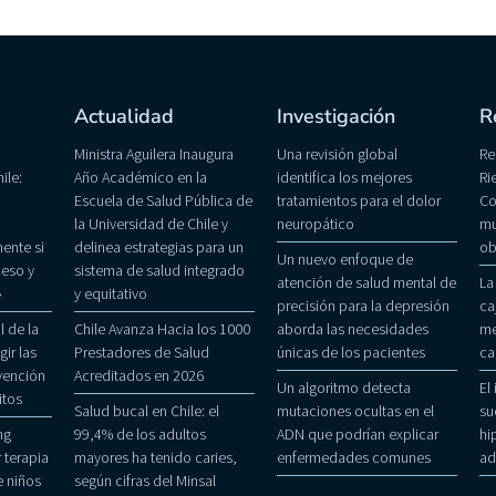
Actualidad
Investigación
R
Ministra Aguilera Inaugura
Una revisión global
Re
ile:
Año Académico en la
identifica los mejores
Ri
Escuela de Salud Pública de
tratamientos para el dolor
Co
la Universidad de Chile y
neuropático
mu
ente si
delinea estrategias para un
ob
Un nuevo enfoque de
eso y
sistema de salud integrado
atención de salud mental de
La
»
y equitativo
precisión para la depresión
ca
 de la
Chile Avanza Hacia los 1000
aborda las necesidades
me
gir las
Prestadores de Salud
únicas de los pacientes
ca
evención
Acreditados en 2026
Un algoritmo detecta
El
itos
Salud bucal en Chile: el
mutaciones ocultas en el
su
ng
99,4% de los adultos
ADN que podrían explicar
hi
 terapia
mayores ha tenido caries,
enfermedades comunes
ad
 niños
según cifras del Minsal