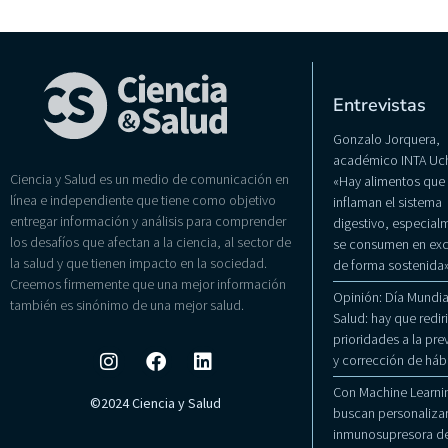
Entrevistas
Gonzalo Jorquera,
académico INTA Uch
Ciencia y Salud es un medio de comunicación en
«Hay alimentos que
línea e independiente que tiene como objetivo
inflaman el sistema
entregar información y análisis para comprender
digestivo, especialm
los desafíos que afectan a la ciencia, al sector de
se consumen en exc
la salud y que tienen impacto en la sociedad.
de forma sostenida
Creemos firmemente que una mejor información
Opinión: Día Mundial
también es sinónimo de una mejor salud.
Salud: hay que rediri
prioridades a la pr
y corrección de háb
Con Machine Learni
©2024 Ciencia y Salud
buscan personalizar
inmunosupresora de