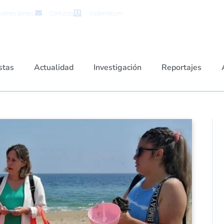
iénes somos
Contacto
Vademécum
stas
Actualidad
Investigación
Reportajes