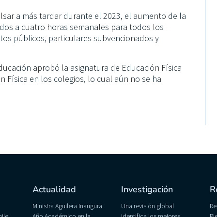
sar a más tardar durante el 2023, el aumento de la
 dos a cuatro horas semanales para todos los
ntos públicos, particulares subvencionados y
Educación aprobó la asignatura de Educación Física
 Física en los colegios, lo cual aún no se ha
Actualidad
Investigación
R
Ministra Aguilera Inaugura
Una revisión global
Re
ile:
Año Académico en la
identifica los mejores
Ri