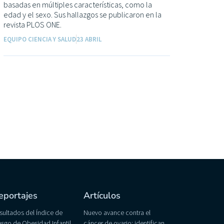
basadas en múltiples características, como la
edad y el sexo. Sus hallazgos se publicaron en la
revista PLOS ONE.
EQUIPO CIENCIA Y SALUD
23 ABRIL
eportajes
Artículos
sultados del Índice de
Nuevo avance contra el
esgo de Obesidad Infantil
cáncer de ovario: identifican