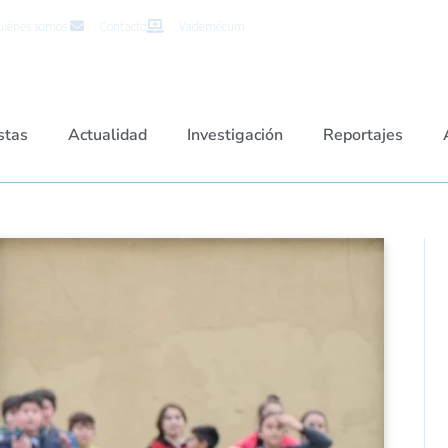
iénes somos
Contacto
Vademécum
stas
Actualidad
Investigación
Reportajes