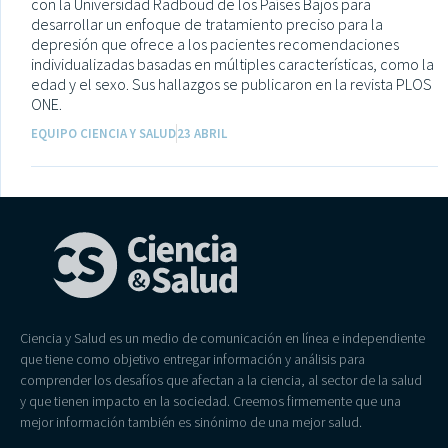
con la Universidad Radboud de los Países Bajos para
desarrollar un enfoque de tratamiento preciso para la
depresión que ofrece a los pacientes recomendaciones
individualizadas basadas en múltiples características, como la
edad y el sexo. Sus hallazgos se publicaron en la revista PLOS
ONE.
EQUIPO CIENCIA Y SALUD
23 ABRIL
Ciencia y Salud es un medio de comunicación en línea e independiente
que tiene como objetivo entregar información y análisis para
comprender los desafíos que afectan a la ciencia, al sector de la salud
y que tienen impacto en la sociedad. Creemos firmemente que una
mejor información también es sinónimo de una mejor salud.