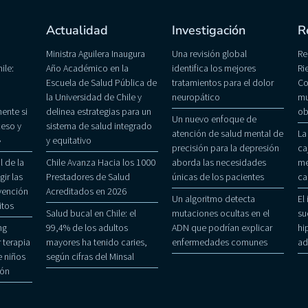
Actualidad
Investigación
R
Ministra Aguilera Inaugura
Una revisión global
Re
ile:
Año Académico en la
identifica los mejores
Ri
Escuela de Salud Pública de
tratamientos para el dolor
Co
la Universidad de Chile y
neuropático
mu
ente si
delinea estrategias para un
ob
Un nuevo enfoque de
eso y
sistema de salud integrado
atención de salud mental de
La
»
y equitativo
precisión para la depresión
ca
 de la
Chile Avanza Hacia los 1000
aborda las necesidades
me
gir las
Prestadores de Salud
únicas de los pacientes
ca
evención
Acreditados en 2026
Un algoritmo detecta
El
itos
Salud bucal en Chile: el
mutaciones ocultas en el
su
ng
99,4% de los adultos
ADN que podrían explicar
hi
 terapia
mayores ha tenido caries,
enfermedades comunes
ad
 niños
según cifras del Minsal
ñón