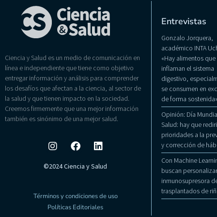
Entrevistas
Gonzalo Jorquera,
académico INTA Uch
Ciencia y Salud es un medio de comunicación en
«Hay alimentos que
línea e independiente que tiene como objetivo
inflaman el sistema
entregar información y análisis para comprender
digestivo, especialm
los desafíos que afectan a la ciencia, al sector de
se consumen en exc
la salud y que tienen impacto en la sociedad.
de forma sostenida
Creemos firmemente que una mejor información
Opinión: Día Mundial
también es sinónimo de una mejor salud.
Salud: hay que rediri
prioridades a la pr
y corrección de háb
Con Machine Learni
©2024 Ciencia y Salud
buscan personalizar
inmunosupresora de
trasplantados de ri
Términos y condiciones de uso
Políticas Editoriales