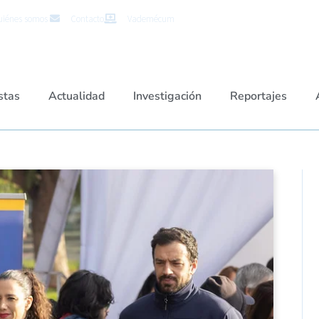
iénes somos
Contacto
Vademécum
stas
Actualidad
Investigación
Reportajes