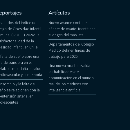
eportajes
Artículos
sultados del Índice de
Nuevo avance contra el
esgo de Obesidad Infantil
cáncer de ovario: identifican
munal (IROBIC) 2024: La
el origen del más letal
ltifactorialidad de la
Departamentos del Colegio
esidad infantil en Chile
Médico definen líneas de
 falta de sueño abre una
trabajo para 2025
ja de pandora en el
Una nueva prueba evalúa
tabolismo: daña la salud
las habilidades de
rdiovascular y la memoria
comunicación en el mundo
 insomnio y la falta de
real de los médicos con
eño se relacionan con la
inteligencia artificial
pertensión arterial en
olescentes