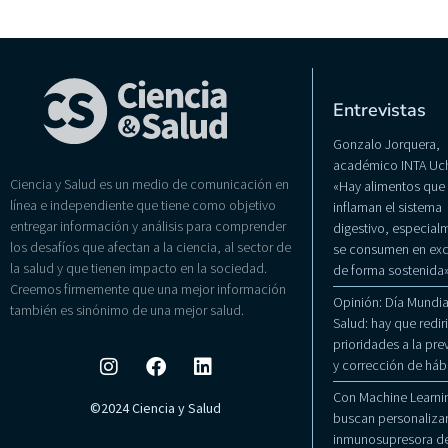
Entrevistas
Gonzalo Jorquera,
académico INTA Uch
Ciencia y Salud es un medio de comunicación en
«Hay alimentos que
línea e independiente que tiene como objetivo
inflaman el sistema
entregar información y análisis para comprender
digestivo, especialm
los desafíos que afectan a la ciencia, al sector de
se consumen en exc
la salud y que tienen impacto en la sociedad.
de forma sostenida
Creemos firmemente que una mejor información
Opinión: Día Mundial
también es sinónimo de una mejor salud.
Salud: hay que rediri
prioridades a la pr
y corrección de háb
Con Machine Learni
©2024 Ciencia y Salud
buscan personalizar
inmunosupresora de