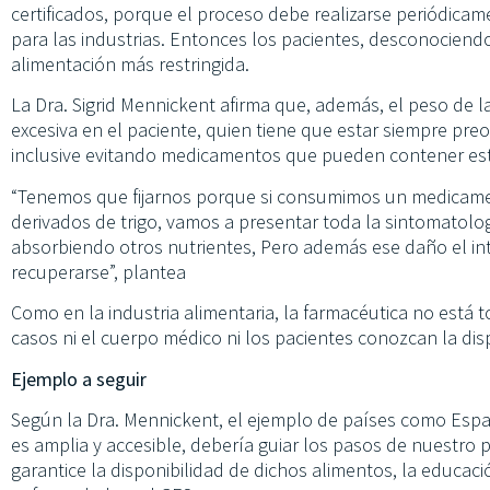
certificados, porque el proceso debe realizarse periódicam
para las industrias. Entonces los pacientes, desconociendo
alimentación más restringida.
La Dra. Sigrid Mennickent afirma que, además, el peso de 
excesiva en el paciente, quien tiene que estar siempre pre
inclusive evitando medicamentos que pueden contener est
“Tenemos que fijarnos porque si consumimos un medicame
derivados de trigo, vamos a presentar toda la sintomatol
absorbiendo otros nutrientes, Pero además ese daño el i
recuperarse”, plantea
Como en la industria alimentaria, la farmacéutica no está
casos ni el cuerpo médico ni los pacientes conozcan la di
Ejemplo a seguir
Según la Dra. Mennickent, el ejemplo de países como Espa
es amplia y accesible, debería guiar los pasos de nuestro p
garantice la disponibilidad de dichos alimentos, la educaci