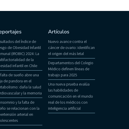
eportajes
Artículos
sultados del Índice de
Nuevo avance contra el
esgo de Obesidad Infantil
cáncer de ovario: identifican
munal (IROBIC) 2024: La
el origen del más letal
ltifactorialidad de la
Departamentos del Colegio
esidad infantil en Chile
Médico definen líneas de
 falta de sueño abre una
trabajo para 2025
ja de pandora en el
Una nueva prueba evalúa
tabolismo: daña la salud
las habilidades de
rdiovascular y la memoria
comunicación en el mundo
 insomnio y la falta de
real de los médicos con
eño se relacionan con la
inteligencia artificial
pertensión arterial en
olescentes