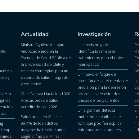
Actualidad
Investigación
R
Ministra Aguilera Inaugura
Una revisión global
Re
ile:
Año Académico en la
identifica los mejores
Ri
Escuela de Salud Pública de
tratamientos para el dolor
Co
la Universidad de Chile y
neuropático
mu
ente si
delinea estrategias para un
ob
Un nuevo enfoque de
eso y
sistema de salud integrado
atención de salud mental de
La
»
y equitativo
precisión para la depresión
ca
 de la
Chile Avanza Hacia los 1000
aborda las necesidades
me
gir las
Prestadores de Salud
únicas de los pacientes
ca
evención
Acreditados en 2026
Un algoritmo detecta
El
itos
Salud bucal en Chile: el
mutaciones ocultas en el
su
ng
99,4% de los adultos
ADN que podrían explicar
hi
 terapia
mayores ha tenido caries,
enfermedades comunes
ad
 niños
según cifras del Minsal