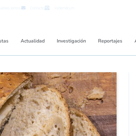
iénes somos
Contacto
Vademécum
stas
Actualidad
Investigación
Reportajes