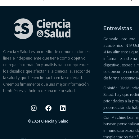
Entrevistas
Gonzalo Jorquera,
académico INTA Uch
Ciencia y Salud es un medio de comunicación en
«Hay alimentos que
línea e independiente que tiene como objetivo
inflaman el sistema
entregar información y análisis para comprender
digestivo, especialm
los desafíos que afectan a la ciencia, al sector de
se consumen en exc
la salud y que tienen impacto en la sociedad.
de forma sostenida
Creemos firmemente que una mejor información
Opinión: Día Mundial
también es sinónimo de una mejor salud.
Salud: hay que rediri
prioridades a la pr
y corrección de háb
Con Machine Learni
©2024 Ciencia y Salud
buscan personalizar
inmunosupresora de
trasplantados de ri