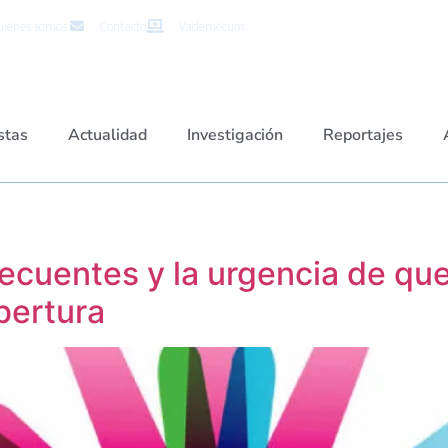
iénes somos
Contacto
Vademécum
stas
Actualidad
Investigación
Reportajes
cuentes y la urgencia de que 
bertura