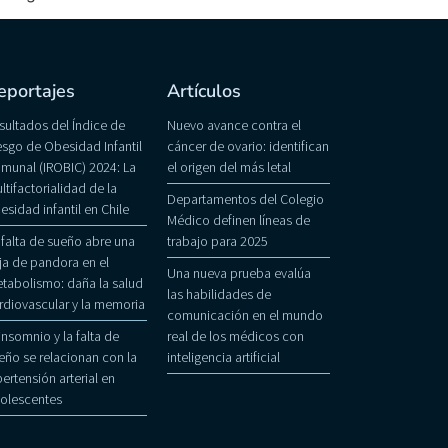
eportajes
Artículos
sultados del Índice de
Nuevo avance contra el
esgo de Obesidad Infantil
cáncer de ovario: identifican
munal (IROBIC) 2024: La
el origen del más letal
ltifactorialidad de la
Departamentos del Colegio
esidad infantil en Chile
Médico definen líneas de
 falta de sueño abre una
trabajo para 2025
ja de pandora en el
Una nueva prueba evalúa
tabolismo: daña la salud
las habilidades de
rdiovascular y la memoria
comunicación en el mundo
 insomnio y la falta de
real de los médicos con
eño se relacionan con la
inteligencia artificial
pertensión arterial en
olescentes