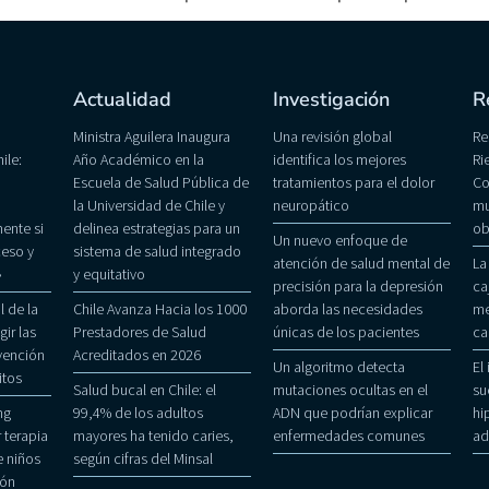
Actualidad
Investigación
R
Ministra Aguilera Inaugura
Una revisión global
Re
ile:
Año Académico en la
identifica los mejores
Ri
Escuela de Salud Pública de
tratamientos para el dolor
Co
la Universidad de Chile y
neuropático
mu
ente si
delinea estrategias para un
ob
Un nuevo enfoque de
eso y
sistema de salud integrado
atención de salud mental de
La
»
y equitativo
precisión para la depresión
ca
 de la
Chile Avanza Hacia los 1000
aborda las necesidades
me
gir las
Prestadores de Salud
únicas de los pacientes
ca
evención
Acreditados en 2026
Un algoritmo detecta
El
itos
Salud bucal en Chile: el
mutaciones ocultas en el
su
ng
99,4% de los adultos
ADN que podrían explicar
hi
 terapia
mayores ha tenido caries,
enfermedades comunes
ad
 niños
según cifras del Minsal
ñón