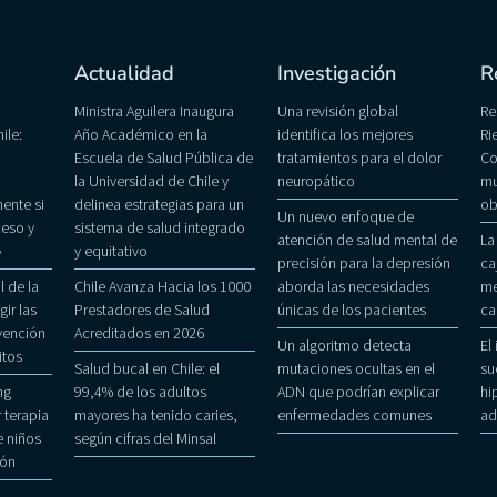
Actualidad
Investigación
R
Ministra Aguilera Inaugura
Una revisión global
Re
ile:
Año Académico en la
identifica los mejores
Ri
Escuela de Salud Pública de
tratamientos para el dolor
Co
la Universidad de Chile y
neuropático
mu
ente si
delinea estrategias para un
ob
Un nuevo enfoque de
eso y
sistema de salud integrado
atención de salud mental de
La
»
y equitativo
precisión para la depresión
ca
 de la
Chile Avanza Hacia los 1000
aborda las necesidades
me
gir las
Prestadores de Salud
únicas de los pacientes
ca
evención
Acreditados en 2026
Un algoritmo detecta
El
itos
Salud bucal en Chile: el
mutaciones ocultas en el
su
ng
99,4% de los adultos
ADN que podrían explicar
hi
 terapia
mayores ha tenido caries,
enfermedades comunes
ad
 niños
según cifras del Minsal
ñón