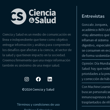
Entrevistas
Gonzalo Jorquera,
académico INTA Uch
Ciencia y Salud es un medio de comunicación en
«Hay alimentos que
línea e independiente que tiene como objetivo
inflaman el sistema
entregar información y análisis para comprender
digestivo, especialm
los desafíos que afectan a la ciencia, al sector de
se consumen en exc
la salud y que tienen impacto en la sociedad.
de forma sostenida
Creemos firmemente que una mejor información
Opinión: Día Mundial
también es sinónimo de una mejor salud.
Salud: hay que rediri
prioridades a la pr
y corrección de háb
Con Machine Learni
©2024 Ciencia y Salud
buscan personalizar
inmunosupresora de
trasplantados de ri
Términos y condiciones de uso