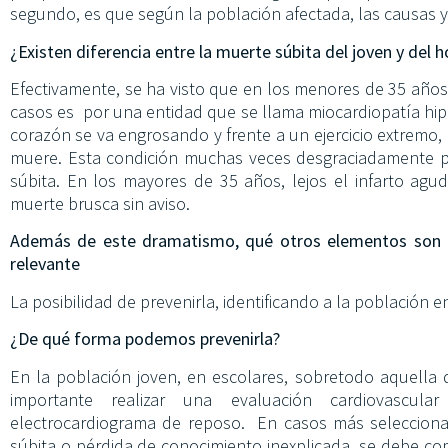
segundo, es que según la población afectada, las causas 
¿Existen diferencia entre la muerte súbita del joven y del
Efectivamente, se ha visto que en los menores de 35 años,
casos es por una entidad que se llama miocardiopatía hipe
corazón se va engrosando y frente a un ejercicio extremo,
muere. Esta condición muchas veces desgraciadamente p
súbita. En los mayores de 35 años, lejos el infarto ag
muerte brusca sin aviso.
Además de este dramatismo, qué otros elementos son l
relevante
La posibilidad de prevenirla, identificando a la población e
¿De qué forma podemos prevenirla?
En la población joven, en escolares, sobretodo aquella q
importante realizar una evaluación cardiovascul
electrocardiograma de reposo. En casos más selecciona
súbita o pérdida de conocimiento inexplicada, se debe com