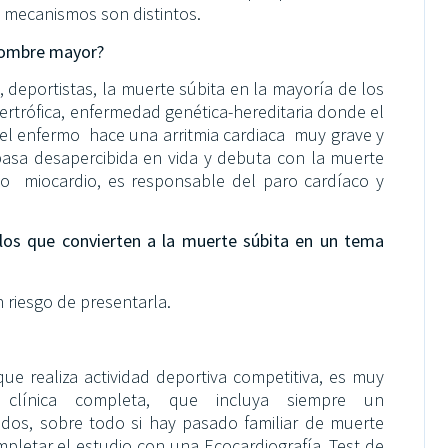
y mecanismos son distintos.
 hombre mayor?
 deportistas, la muerte súbita en la mayoría de los
rtrófica, enfermedad genética-hereditaria donde el
 el enfermo hace una arritmia cardiaca muy grave y
asa desapercibida en vida y debuta con la muerte
udo miocardio, es responsable del paro cardíaco y
os que convierten a la muerte súbita en un tema
n riesgo de presentarla.
ue realiza actividad deportiva competitiva, es muy
ar clínica completa, que incluya siempre un
dos, sobre todo si hay pasado familiar de muerte
pletar el estudio con una Ecocardiografía, Test de