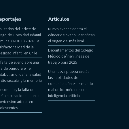
eportajes
Artículos
sultados del Índice de
Nuevo avance contra el
esgo de Obesidad Infantil
cáncer de ovario: identifican
munal (IROBIC) 2024: La
el origen del más letal
ltifactorialidad de la
Departamentos del Colegio
esidad infantil en Chile
Médico definen líneas de
 falta de sueño abre una
trabajo para 2025
ja de pandora en el
Una nueva prueba evalúa
tabolismo: daña la salud
las habilidades de
rdiovascular y la memoria
comunicación en el mundo
 insomnio y la falta de
real de los médicos con
eño se relacionan con la
inteligencia artificial
pertensión arterial en
olescentes