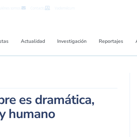
iénes somos
Contacto
Vademécum
stas
Actualidad
Investigación
Reportajes
pre es dramática,
l y humano