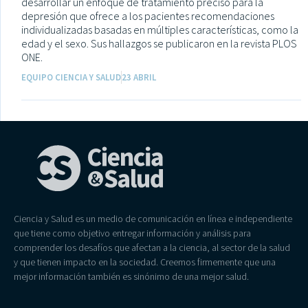
desarrollar un enfoque de tratamiento preciso para la
depresión que ofrece a los pacientes recomendaciones
individualizadas basadas en múltiples características, como la
edad y el sexo. Sus hallazgos se publicaron en la revista PLOS
ONE.
EQUIPO CIENCIA Y SALUD
23 ABRIL
Ciencia y Salud es un medio de comunicación en línea e independiente
que tiene como objetivo entregar información y análisis para
comprender los desafíos que afectan a la ciencia, al sector de la salud
y que tienen impacto en la sociedad. Creemos firmemente que una
mejor información también es sinónimo de una mejor salud.