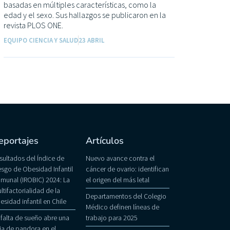
basadas en múltiples características, como la
edad y el sexo. Sus hallazgos se publicaron en la
revista PLOS ONE.
EQUIPO CIENCIA Y SALUD
23 ABRIL
eportajes
Artículos
sultados del Índice de
Nuevo avance contra el
esgo de Obesidad Infantil
cáncer de ovario: identifican
munal (IROBIC) 2024: La
el origen del más letal
ltifactorialidad de la
Departamentos del Colegio
esidad infantil en Chile
Médico definen líneas de
 falta de sueño abre una
trabajo para 2025
ja de pandora en el