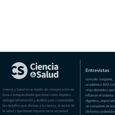
Entrevistas
Gonzalo Jorquera,
académico INTA Uch
Ciencia y Salud es un medio de comunicación en
«Hay alimentos que
línea e independiente que tiene como objetivo
inflaman el sistema
entregar información y análisis para comprender
digestivo, especialm
los desafíos que afectan a la ciencia, al sector de
se consumen en exc
la salud y que tienen impacto en la sociedad.
de forma sostenida