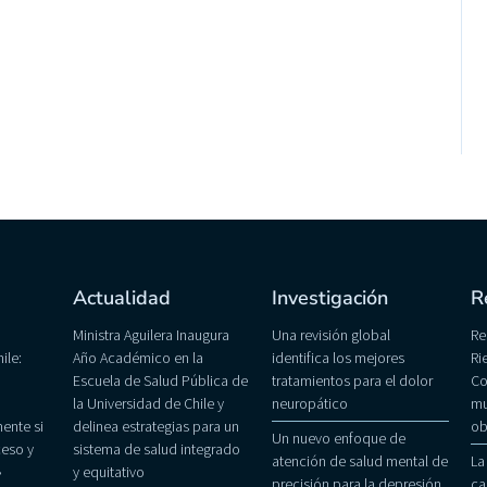
Actualidad
Investigación
R
Ministra Aguilera Inaugura
Una revisión global
Re
ile:
Año Académico en la
identifica los mejores
Ri
Escuela de Salud Pública de
tratamientos para el dolor
Co
la Universidad de Chile y
neuropático
mu
ente si
delinea estrategias para un
ob
Un nuevo enfoque de
eso y
sistema de salud integrado
atención de salud mental de
La
»
y equitativo
precisión para la depresión
ca