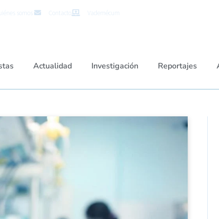
iénes somos
Contacto
Vademécum
stas
Actualidad
Investigación
Reportajes