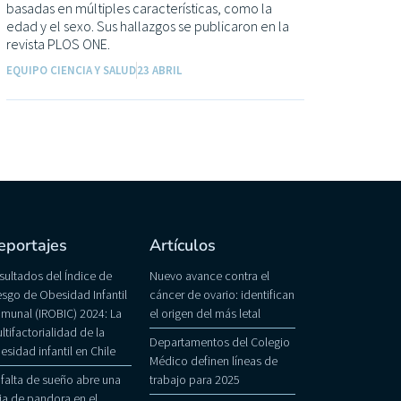
basadas en múltiples características, como la
edad y el sexo. Sus hallazgos se publicaron en la
revista PLOS ONE.
EQUIPO CIENCIA Y SALUD
23 ABRIL
eportajes
Artículos
sultados del Índice de
Nuevo avance contra el
esgo de Obesidad Infantil
cáncer de ovario: identifican
munal (IROBIC) 2024: La
el origen del más letal
ltifactorialidad de la
Departamentos del Colegio
esidad infantil en Chile
Médico definen líneas de
 falta de sueño abre una
trabajo para 2025
ja de pandora en el