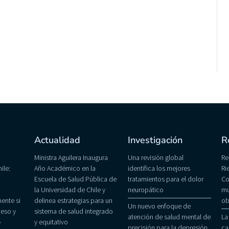
Actualidad
Investigación
R
Ministra Aguilera Inaugura
Una revisión global
Re
ile:
Año Académico en la
identifica los mejores
Ri
Escuela de Salud Pública de
tratamientos para el dolor
Co
la Universidad de Chile y
neuropático
mu
ente si
delinea estrategias para un
ob
Un nuevo enfoque de
eso y
sistema de salud integrado
atención de salud mental de
La
»
y equitativo
precisión para la depresión
ca