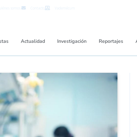
iénes somos
Contacto
Vademécum
stas
Actualidad
Investigación
Reportajes