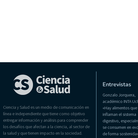
Entrevistas
Gonzalo Jorquera,
académico INTA Uch
Ciencia y Salud es un medio de comunicación en
«Hay alimentos que
línea e independiente que tiene como objetivo
inflaman el sistema
entregar información y análisis para comprender
digestivo, especialm
los desafíos que afectan a la ciencia, al sector de
se consumen en exc
la salud y que tienen impacto en la sociedad.
de forma sostenida