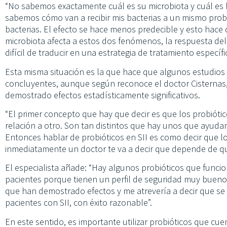
“No sabemos exactamente cuál es su microbiota y cuál es la
sabemos cómo van a recibir mis bacterias a un mismo probió
bacterias. El efecto se hace menos predecible y esto hace q
microbiota afecta a estos dos fenómenos, la respuesta del i
difícil de traducir en una estrategia de tratamiento específi
Esta misma situación es la que hace que algunos estudios 
concluyentes, aunque según reconoce el doctor Cisternas
demostrado efectos estadísticamente significativos.
“El primer concepto que hay que decir es que los probióti
relación a otro. Son tan distintos que hay unos que ayudan 
Entonces hablar de probióticos en SII es como decir que los 
inmediatamente un doctor te va a decir que depende de qué 
El especialista añade: “Hay algunos probióticos que funci
pacientes porque tienen un perfil de seguridad muy bueno.
que han demostrado efectos y me atrevería a decir que se
pacientes con SII, con éxito razonable”.
En este sentido, es importante utilizar probióticos que cuen