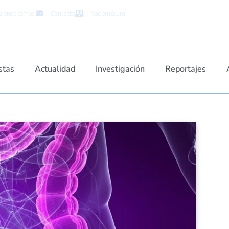
iénes somos
Contacto
Vademécum
stas
Actualidad
Investigación
Reportajes