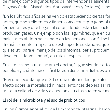
de manejo como algunos tipos de intervenciones alimenta
Oligosacáridos Disacáridos Monosacáridos y Polioles) e inc
“En los últimos años se ha venido estableciendo ciertas 
antes, que son eficientes y tienen como concepto general 
fermentables y que llegan al colon, donde están las bact
producen gases. Un ejemplo son las legumbres, que en cu
malestares abdominales, pero en las personas con SII se 
dramáticamente la ingesta de este tipo de sustancias, que
que es útil para el manejo de los síntomas, per el problema
llevar en el largo tiempo”, apunta el especialista.
En este mismo punto, aclara el doctor, “sigue siendo cierto
beneficia y cuánto hace difícil la vida diaria una dieta, es 
“Hay que recordar que el SII es una enfermedad que afecta
efecto sobre la mortalidad ni nada, entonces debiera ser 
tanto la calidad de vida y dietas tan estrictas suelen ser m
El rol de la microbiota y el uso de probióticos
En los últimos años el rol de la microbiota intestinal ha 