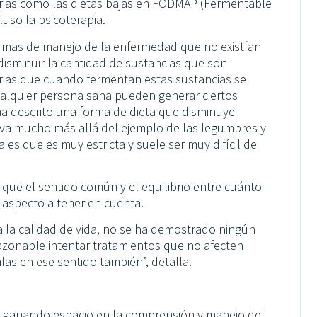
rias como las dietas bajas en FODMAP (Fermentable
luso la psicoterapia.
formas de manejo de la enfermedad que no existían
disminuir la cantidad de sustancias que son
erias que cuando fermentan estas sustancias se
alquier persona sana pueden generar ciertos
ha descrito una forma de dieta que disminuye
 va mucho más allá del ejemplo de las legumbres y
 es que es muy estricta y suele ser muy difícil de
 que el sentido común y el equilibrio entre cuánto
un aspecto a tener en cuenta.
 la calidad de vida, no se ha demostrado ningún
razonable intentar tratamientos que no afecten
alas en ese sentido también”, detalla.
ido ganando espacio en la comprensión y manejo del