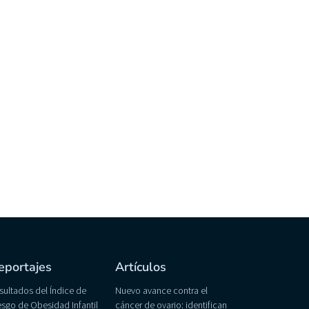
eportajes
Artículos
sultados del Índice de
Nuevo avance contra el
esgo de Obesidad Infantil
cáncer de ovario: identifican