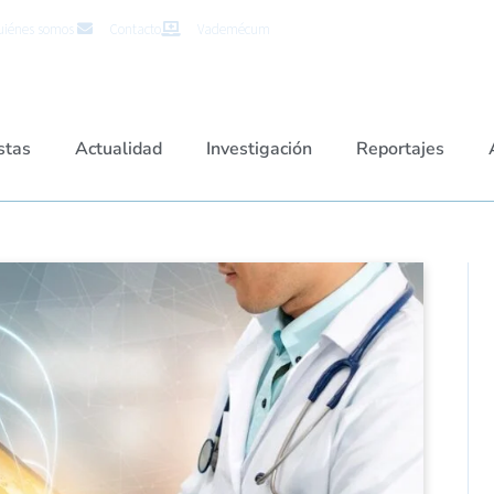
iénes somos
Contacto
Vademécum
stas
Actualidad
Investigación
Reportajes