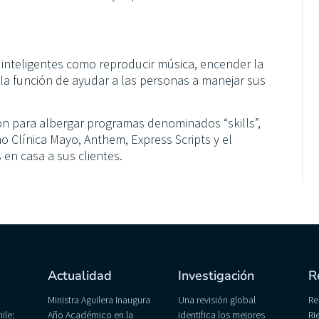
 inteligentes como reproducir música, encender la
 la función de ayudar a las personas a manejar sus
n para albergar programas denominados “skills”,
 Clínica Mayo, Anthem, Express Scripts y el
en casa a sus clientes.
Actualidad
Investigación
R
Ministra Aguilera Inaugura
Una revisión global
Re
ile:
Año Académico en la
identifica los mejores
Ri