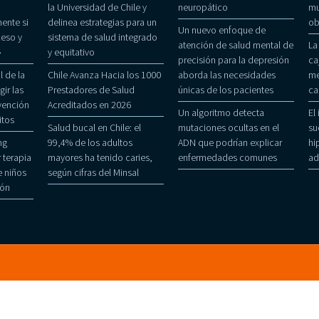
la Universidad de Chile y
neuropático
mu
ente si
delinea estrategias para un
ob
Un nuevo enfoque de
eso y
sistema de salud integrado
atención de salud mental de
La
»
y equitativo
precisión para la depresión
ca
 de la
Chile Avanza Hacia los 1000
aborda las necesidades
me
gir las
Prestadores de Salud
únicas de los pacientes
ca
evención
Acreditados en 2026
Un algoritmo detecta
El
itos
Salud bucal en Chile: el
mutaciones ocultas en el
su
ng
99,4% de los adultos
ADN que podrían explicar
hi
 terapia
mayores ha tenido caries,
enfermedades comunes
ad
 niños
según cifras del Minsal
ñón