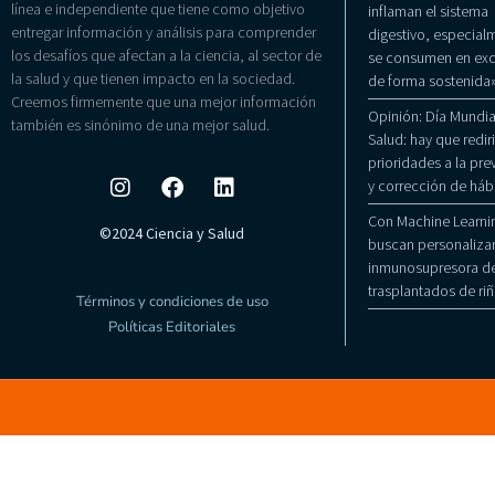
línea e independiente que tiene como objetivo
inflaman el sistema
entregar información y análisis para comprender
digestivo, especialm
los desafíos que afectan a la ciencia, al sector de
se consumen en exc
la salud y que tienen impacto en la sociedad.
de forma sostenida
Creemos firmemente que una mejor información
Opinión: Día Mundial
también es sinónimo de una mejor salud.
Salud: hay que rediri
prioridades a la pr
y corrección de háb
Con Machine Learni
©2024 Ciencia y Salud
buscan personalizar
inmunosupresora de
trasplantados de ri
Términos y condiciones de uso
Políticas Editoriales