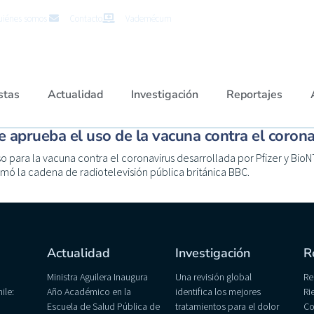
iénes somos
Contacto
Vademécum
stas
Actualidad
Investigación
Reportajes
e aprueba el uso de la vacuna contra el coron
o para la vacuna contra el coronavirus desarrollada por Pfizer y Bio
rmó la cadena de radiotelevisión pública británica BBC.
Actualidad
Investigación
R
Ministra Aguilera Inaugura
Una revisión global
Re
ile:
Año Académico en la
identifica los mejores
Ri
Escuela de Salud Pública de
tratamientos para el dolor
Co