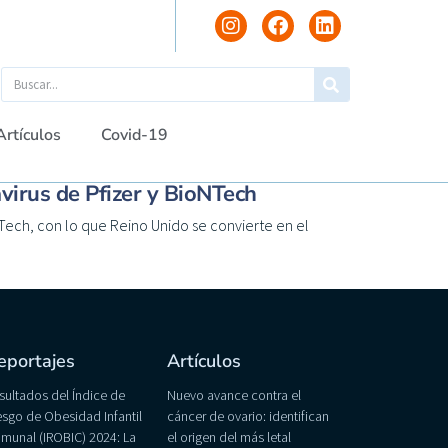
Artículos
Covid-19
avirus de Pfizer y BioNTech
NTech, con lo que Reino Unido se convierte en el
eportajes
Artículos
sultados del Índice de
Nuevo avance contra el
esgo de Obesidad Infantil
cáncer de ovario: identifican
munal (IROBIC) 2024: La
el origen del más letal