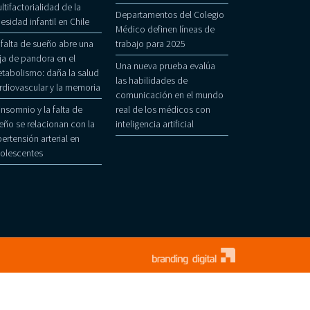
ltifactorialidad de la
Departamentos del Colegio
esidad infantil en Chile
Médico definen líneas de
 falta de sueño abre una
trabajo para 2025
ja de pandora en el
Una nueva prueba evalúa
tabolismo: daña la salud
las habilidades de
rdiovascular y la memoria
comunicación en el mundo
 insomnio y la falta de
real de los médicos con
eño se relacionan con la
inteligencia artificial
pertensión arterial en
olescentes