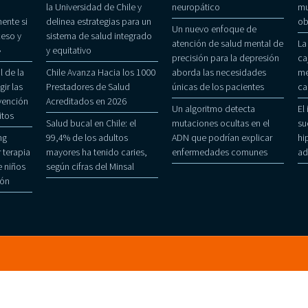
la Universidad de Chile y
neuropático
mu
ente si
delinea estrategias para un
ob
Un nuevo enfoque de
eso y
sistema de salud integrado
atención de salud mental de
La
»
y equitativo
precisión para la depresión
ca
 de la
Chile Avanza Hacia los 1000
aborda las necesidades
me
gir las
Prestadores de Salud
únicas de los pacientes
ca
evención
Acreditados en 2026
Un algoritmo detecta
El
itos
Salud bucal en Chile: el
mutaciones ocultas en el
su
ng
99,4% de los adultos
ADN que podrían explicar
hi
 terapia
mayores ha tenido caries,
enfermedades comunes
ad
 niños
según cifras del Minsal
ñón