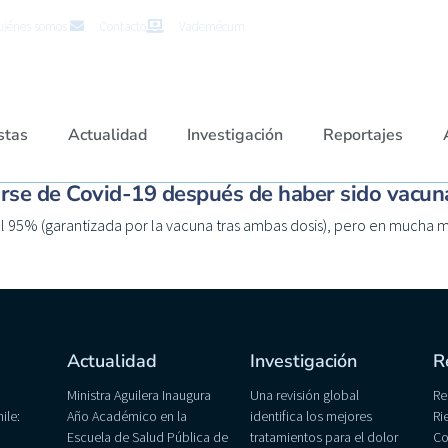
iénes somos
Contacto
Vademécum
stas
Actualidad
Investigación
Reportajes
iarse de Covid-19 después de haber sido vacu
l 95% (garantizada por la vacuna tras ambas dosis), pero en mucha 
Actualidad
Investigación
R
Ministra Aguilera Inaugura
Una revisión global
Re
ile:
Año Académico en la
identifica los mejores
Ri
Escuela de Salud Pública de
tratamientos para el dolor
Co