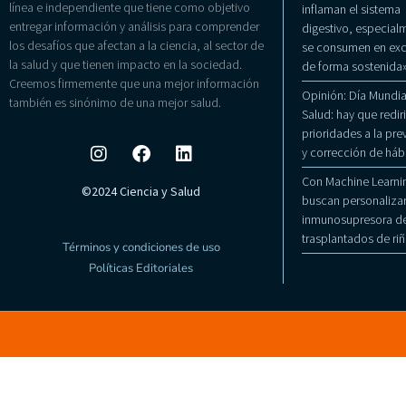
línea e independiente que tiene como objetivo
inflaman el sistema
entregar información y análisis para comprender
digestivo, especialm
los desafíos que afectan a la ciencia, al sector de
se consumen en exc
la salud y que tienen impacto en la sociedad.
de forma sostenida
Creemos firmemente que una mejor información
Opinión: Día Mundial
también es sinónimo de una mejor salud.
Salud: hay que rediri
prioridades a la pr
y corrección de háb
Con Machine Learni
©2024 Ciencia y Salud
buscan personalizar
inmunosupresora de
trasplantados de ri
Términos y condiciones de uso
Políticas Editoriales