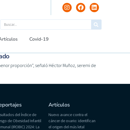
Artículos
Covid-19
nado
menor proporción”, señaló Héctor Muñoz, seremi de
eportajes
Artículos
sultados del Índice de
Nuevo avance contra el
esgo de Obesidad Infantil
cáncer de ovario: identifican
munal (IROBIC) 2024: La
el origen del más letal