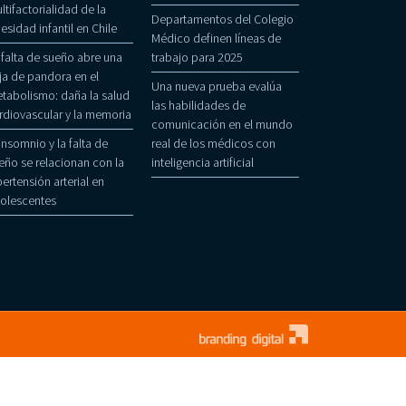
ltifactorialidad de la
Departamentos del Colegio
esidad infantil en Chile
Médico definen líneas de
 falta de sueño abre una
trabajo para 2025
ja de pandora en el
Una nueva prueba evalúa
tabolismo: daña la salud
las habilidades de
rdiovascular y la memoria
comunicación en el mundo
 insomnio y la falta de
real de los médicos con
eño se relacionan con la
inteligencia artificial
pertensión arterial en
olescentes