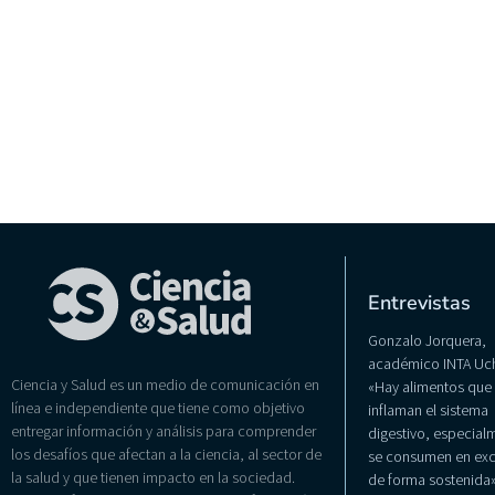
Entrevistas
Gonzalo Jorquera,
académico INTA Uch
Ciencia y Salud es un medio de comunicación en
«Hay alimentos que
línea e independiente que tiene como objetivo
inflaman el sistema
entregar información y análisis para comprender
digestivo, especialm
los desafíos que afectan a la ciencia, al sector de
se consumen en exc
la salud y que tienen impacto en la sociedad.
de forma sostenida