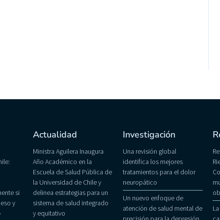
Actualidad
Investigación
R
Ministra Aguilera Inaugura
Una revisión global
Re
ile:
Año Académico en la
identifica los mejores
Ri
Escuela de Salud Pública de
tratamientos para el dolor
Co
la Universidad de Chile y
neuropático
mu
ente si
delinea estrategias para un
ob
Un nuevo enfoque de
eso y
sistema de salud integrado
atención de salud mental de
La
»
y equitativo
precisión para la depresión
ca