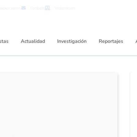
iénes somos
Contacto
Vademécum
stas
Actualidad
Investigación
Reportajes