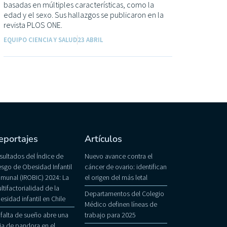
basadas en múltiples características, como la
edad y el sexo. Sus hallazgos se publicaron en la
revista PLOS ONE.
EQUIPO CIENCIA Y SALUD
23 ABRIL
eportajes
Artículos
sultados del Índice de
Nuevo avance contra el
esgo de Obesidad Infantil
cáncer de ovario: identifican
munal (IROBIC) 2024: La
el origen del más letal
ltifactorialidad de la
Departamentos del Colegio
esidad infantil en Chile
Médico definen líneas de
 falta de sueño abre una
trabajo para 2025
ja de pandora en el