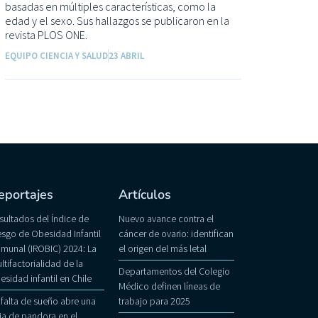
basadas en múltiples características, como la
edad y el sexo. Sus hallazgos se publicaron en la
revista PLOS ONE.
EQUIPO CIENCIA Y SALUD
23 ABRIL
eportajes
Artículos
sultados del Índice de
Nuevo avance contra el
esgo de Obesidad Infantil
cáncer de ovario: identifican
munal (IROBIC) 2024: La
el origen del más letal
ltifactorialidad de la
Departamentos del Colegio
esidad infantil en Chile
Médico definen líneas de
 falta de sueño abre una
trabajo para 2025
ja de pandora en el