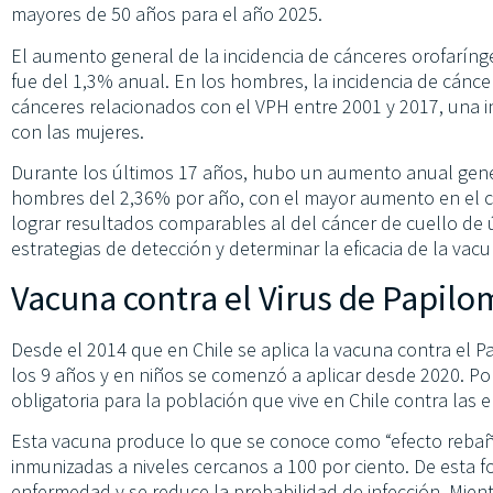
mayores de 50 años para el año 2025.
El aumento general de la incidencia de cánceres orofarínge
fue del 1,3% anual. En los hombres, la incidencia de cánc
cánceres relacionados con el VPH entre 2001 y 2017, una i
con las mujeres.
Durante los últimos 17 años, hubo un aumento anual gener
hombres del 2,36% por año, con el mayor aumento en el cá
lograr resultados comparables al del cáncer de cuello de 
estrategias de detección y determinar la eficacia de la va
Vacuna contra el Virus de Papi
Desde el 2014 que en Chile se aplica la vacuna contra el
los 9 años y en niños se comenzó a aplicar desde 2020. Por
obligatoria para la población que vive en Chile contra la
Esta vacuna produce lo que se conoce como “efecto reba
inmunizadas a niveles cercanos a 100 por ciento. De esta 
enfermedad y se reduce la probabilidad de infección. Mien