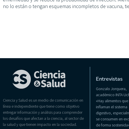
no lo están o tengan esquemas incompletos de vacuna, tie
Entrevistas
Gonzalo Jorquera,
académico INTA Uch
Ciencia y Salud es un medio de comunicación en
«Hay alimentos que
línea e independiente que tiene como objetivo
inflaman el sistema
entregar información y análisis para comprender
digestivo, especialm
los desafíos que afectan a la ciencia, al sector de
se consumen en exc
la salud y que tienen impacto en la sociedad.
de forma sostenida