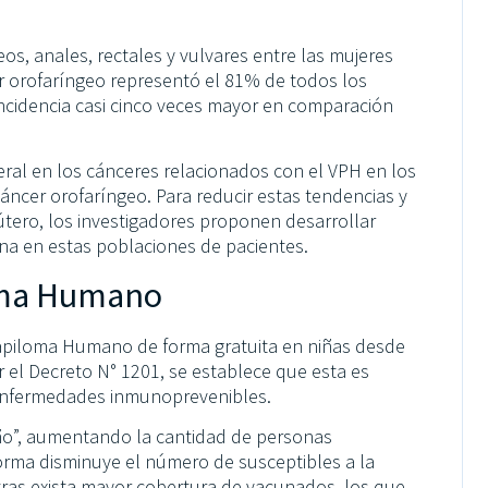
os, anales, rectales y vulvares entre las mujeres
er orofaríngeo representó el 81% de todos los
ncidencia casi cinco veces mayor en comparación
al en los cánceres relacionados con el VPH en los
ncer orofaríngeo. Para reducir estas tendencias y
útero, los investigadores proponen desarrollar
cuna en estas poblaciones de pacientes.
loma Humano
 Papiloma Humano de forma gratuita en niñas desde
 el Decreto N° 1201, se establece que esta es
s enfermedades inmunoprevenibles.
ño”, aumentando la cantidad de personas
forma disminuye el número de susceptibles a la
tras exista mayor cobertura de vacunados, los que