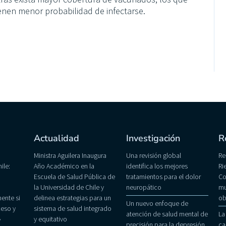
nen menor probabilidad de infectarse.
Actualidad
Investigación
R
Ministra Aguilera Inaugura
Una revisión global
Re
ile:
Año Académico en la
identifica los mejores
Ri
Escuela de Salud Pública de
tratamientos para el dolor
Co
la Universidad de Chile y
neuropático
mu
ente si
delinea estrategias para un
ob
Un nuevo enfoque de
eso y
sistema de salud integrado
atención de salud mental de
La
»
y equitativo
precisión para la depresión
ca