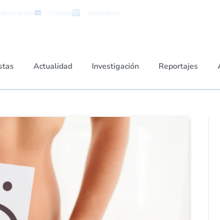
iénes somos
Contacto
Vademécum
stas
Actualidad
Investigación
Reportajes