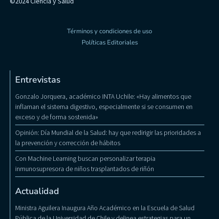
©2024 Ciencia y Salud
Términos y condiciones de uso
Políticas Editoriales
Entrevistas
Gonzalo Jorquera, académico INTA Uchile: «Hay alimentos que
inflaman el sistema digestivo, especialmente si se consumen en
exceso y de forma sostenida»
Opinión: Día Mundial de la Salud: hay que redirigir las prioridades a
la prevención y corrección de hábitos
Con Machine Learning buscan personalizar terapia
inmunosupresora de niños trasplantados de riñón
Actualidad
Ministra Aguilera Inaugura Año Académico en la Escuela de Salud
Pública de la Universidad de Chile y delinea estrategias para un