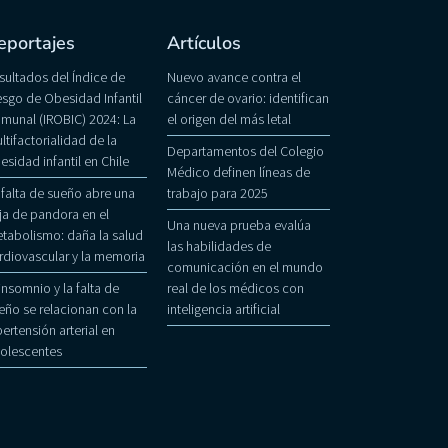
eportajes
Artículos
sultados del Índice de
Nuevo avance contra el
esgo de Obesidad Infantil
cáncer de ovario: identifican
munal (IROBIC) 2024: La
el origen del más letal
ltifactorialidad de la
Departamentos del Colegio
esidad infantil en Chile
Médico definen líneas de
 falta de sueño abre una
trabajo para 2025
ja de pandora en el
Una nueva prueba evalúa
tabolismo: daña la salud
las habilidades de
rdiovascular y la memoria
comunicación en el mundo
 insomnio y la falta de
real de los médicos con
eño se relacionan con la
inteligencia artificial
pertensión arterial en
olescentes