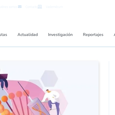
iénes somos
Contacto
Vademécum
stas
Actualidad
Investigación
Reportajes