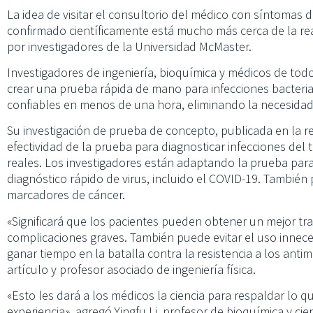
La idea de visitar el consultorio del médico con síntomas 
confirmado científicamente está mucho más cerca de la re
por investigadores de la Universidad McMaster.
Investigadores de ingeniería, bioquímica y médicos de to
crear una prueba rápida de mano para infecciones bacteri
confiables en menos de una hora, eliminando la necesidad 
Su investigación de prueba de concepto, publicada en la r
efectividad de la prueba para diagnosticar infecciones del t
reales. Los investigadores están adaptando la prueba para 
diagnóstico rápido de virus, incluido el COVID-19. También
marcadores de cáncer.
«Significará que los pacientes pueden obtener un mejor tra
complicaciones graves. También puede evitar el uso innece
ganar tiempo en la batalla contra la resistencia a los anti
artículo y profesor asociado de ingeniería física.
«Esto les dará a los médicos la ciencia para respaldar lo 
experiencia», agregó Yingfu Li, profesor de bioquímica y cie