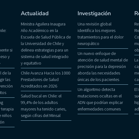
Actualidad
Investigación
R
Ministra Aguilera Inaugura
Una revisión global
Re
ile:
Año Académico en la
identifica los mejores
Ri
Escuela de Salud Pública de
tratamientos para el dolor
Co
la Universidad de Chile y
neuropático
mu
ente si
delinea estrategias para un
ob
Un nuevo enfoque de
eso y
sistema de salud integrado
atención de salud mental de
La
»
y equitativo
precisión para la depresión
ca
 de la
Chile Avanza Hacia los 1000
aborda las necesidades
me
gir las
Prestadores de Salud
únicas de los pacientes
ca
evención
Acreditados en 2026
Un algoritmo detecta
El
itos
Salud bucal en Chile: el
mutaciones ocultas en el
su
ng
99,4% de los adultos
ADN que podrían explicar
hi
 terapia
mayores ha tenido caries,
enfermedades comunes
ad
 niños
según cifras del Minsal
ñón