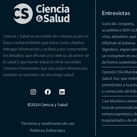
Entrevistas
Gonzalo Jorquera,
académico INTA Uch
Ciencia y Salud es un medio de comunicación en
«Hay alimentos que
línea e independiente que tiene como objetivo
inflaman el sistema
entregar información y análisis para comprender
digestivo, especialm
los desafíos que afectan a la ciencia, al sector de
se consumen en exc
la salud y que tienen impacto en la sociedad.
de forma sostenida
Creemos firmemente que una mejor información
Opinión: Día Mundial
también es sinónimo de una mejor salud.
Salud: hay que rediri
prioridades a la pr
y corrección de háb
Con Machine Learni
©2024 Ciencia y Salud
buscan personalizar
inmunosupresora de
trasplantados de ri
Términos y condiciones de uso
Políticas Editoriales