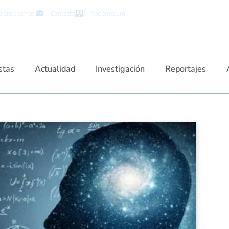
iénes somos
Contacto
Vademécum
stas
Actualidad
Investigación
Reportajes