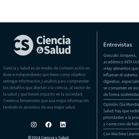
Entrevistas
Gonzalo Jorquera,
académico INTA Uch
Ciencia y Salud es un medio de comunicación en
«Hay alimentos que
línea e independiente que tiene como objetivo
inflaman el sistema
entregar información y análisis para comprender
digestivo, especialm
los desafíos que afectan a la ciencia, al sector de
se consumen en exc
la salud y que tienen impacto en la sociedad.
de forma sostenida
Creemos firmemente que una mejor información
Opinión: Día Mundial
también es sinónimo de una mejor salud.
Salud: hay que rediri
prioridades a la pr
y corrección de háb
Con Machine Learni
©2024 Ciencia y Salud