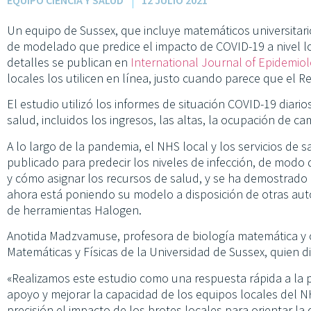
Un equipo de Sussex, que incluye matemáticos universitar
de modelado que predice el impacto de COVID-19 a nivel lo
detalles se publican en
International Journal of Epidemio
locales los utilicen en línea, justo cuando parece que el Re
El estudio utilizó los informes de situación COVID-19 diario
salud, incluidos los ingresos, las altas, la ocupación de ca
A lo largo de la pandemia, el NHS local y los servicios de
publicado para predecir los niveles de infección, de modo 
y cómo asignar los recursos de salud, y se ha demostrado
ahora está poniendo su modelo a disposición de otras autor
de herramientas Halogen.
Anotida Madzvamuse, profesora de biología matemática y 
Matemáticas y Físicas de la Universidad de Sussex, quien diri
«Realizamos este estudio como una respuesta rápida a la 
apoyo y mejorar la capacidad de los equipos locales del N
precisión el impacto de los brotes locales para orientar l