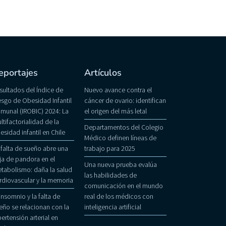
eportajes
Artículos
sultados del Índice de
Nuevo avance contra el
esgo de Obesidad Infantil
cáncer de ovario: identifican
munal (IROBIC) 2024: La
el origen del más letal
ltifactorialidad de la
Departamentos del Colegio
esidad infantil en Chile
Médico definen líneas de
 falta de sueño abre una
trabajo para 2025
ja de pandora en el
Una nueva prueba evalúa
tabolismo: daña la salud
las habilidades de
rdiovascular y la memoria
comunicación en el mundo
 insomnio y la falta de
real de los médicos con
eño se relacionan con la
inteligencia artificial
pertensión arterial en