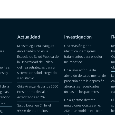
Actualidad
Investigación
R
Ministra Aguilera Inaugura
Una revisión global
Re
ile:
Año Académico en la
identifica los mejores
Ri
Escuela de Salud Pública de
tratamientos para el dolor
Co
la Universidad de Chile y
neuropático
mu
ente si
delinea estrategias para un
ob
Un nuevo enfoque de
eso y
sistema de salud integrado
atención de salud mental de
La
»
y equitativo
precisión para la depresión
ca
 de la
Chile Avanza Hacia los 1000
aborda las necesidades
me
gir las
Prestadores de Salud
únicas de los pacientes
ca
evención
Acreditados en 2026
Un algoritmo detecta
El
itos
Salud bucal en Chile: el
mutaciones ocultas en el
su
ng
99,4% de los adultos
ADN que podrían explicar
hi