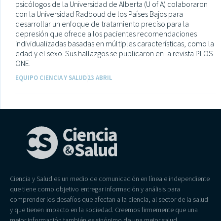
psicólogos de la Universidad de Alberta (U of A) colaboraron
con la Universidad Radboud de los Países Bajos para
desarrollar un enfoque de tratamiento preciso para la
depresión que ofrece a los pacientes recomendaciones
individualizadas basadas en múltiples características, como la
edad y el sexo. Sus hallazgos se publicaron en la revista PLOS
ONE.
EQUIPO CIENCIA Y SALUD
23 ABRIL
Ciencia y Salud es un medio de comunicación en línea e independiente
que tiene como objetivo entregar información y análisis para
comprender los desafíos que afectan a la ciencia, al sector de la salud
y que tienen impacto en la sociedad. Creemos firmemente que una
mejor información también es sinónimo de una mejor salud.