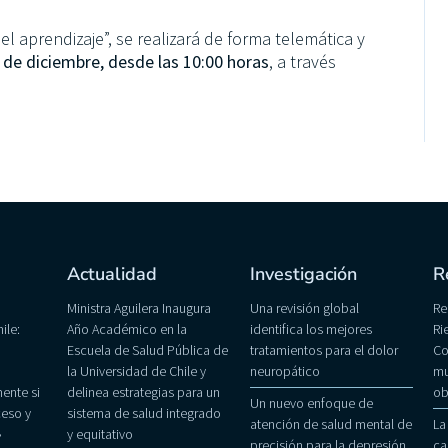
l aprendizaje”, se realizará de forma telemática y
3 de diciembre, desde las 10:00 horas
, a través
Actualidad
Investigación
R
Ministra Aguilera Inaugura
Una revisión global
Re
ile:
Año Académico en la
identifica los mejores
Ri
Escuela de Salud Pública de
tratamientos para el dolor
Co
la Universidad de Chile y
neuropático
mu
ente si
delinea estrategias para un
ob
Un nuevo enfoque de
eso y
sistema de salud integrado
atención de salud mental de
La
»
y equitativo
precisión para la depresión
ca