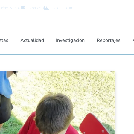
iénes somos
Contacto
Vademécum
stas
Actualidad
Investigación
Reportajes