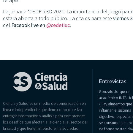
terapia.
La jornada “CEDETi 3D 2021: La importancia del juego para e
estará abierta a todo público. La cita es para este
viernes 
del
Faceook live en
@cedetiuc
.
Entrevistas
Gonzalo Jorquera,
académico INTA Uch
Ciencia y Salud es un medio de comunicación en
«Hay alimentos que
línea e independiente que tiene como objetivo
inflaman el sistema
entregar información y análisis para comprender
digestivo, especialm
los desafíos que afectan a la ciencia, al sector de
se consumen en exc
la salud y que tienen impacto en la sociedad.
de forma sostenida