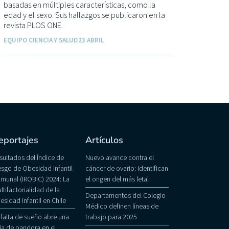
basadas en múltiples características, como la
edad y el sexo. Sus hallazgos se publicaron en la
revista PLOS ONE.
EQUIPO CIENCIA Y SALUD
23 ABRIL
eportajes
Artículos
sultados del Índice de
Nuevo avance contra el
esgo de Obesidad Infantil
cáncer de ovario: identifican
munal (IROBIC) 2024: La
el origen del más letal
ltifactorialidad de la
Departamentos del Colegio
esidad infantil en Chile
Médico definen líneas de
 falta de sueño abre una
trabajo para 2025
ja de pandora en el