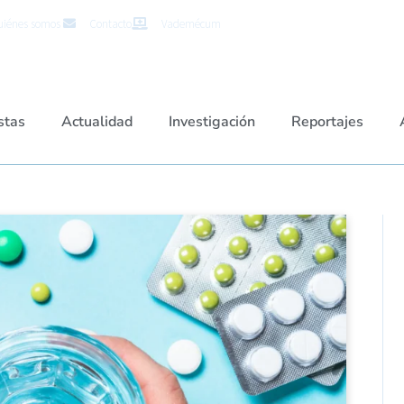
iénes somos
Contacto
Vademécum
stas
Actualidad
Investigación
Reportajes