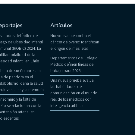
eportajes
Artículos
sultados del Índice de
Nuevo avance contra el
esgo de Obesidad Infantil
cáncer de ovario: identifican
munal (IROBIC) 2024: La
el origen del más letal
ltifactorialidad de la
Departamentos del Colegio
esidad infantil en Chile
Médico definen líneas de
 falta de sueño abre una
trabajo para 2025
ja de pandora en el
Una nueva prueba evalúa
tabolismo: daña la salud
las habilidades de
rdiovascular y la memoria
comunicación en el mundo
 insomnio y la falta de
real de los médicos con
eño se relacionan con la
inteligencia artificial
pertensión arterial en
olescentes