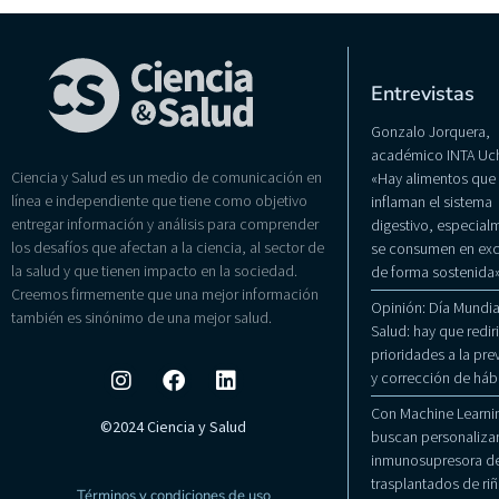
Entrevistas
Gonzalo Jorquera,
académico INTA Uch
Ciencia y Salud es un medio de comunicación en
«Hay alimentos que
línea e independiente que tiene como objetivo
inflaman el sistema
entregar información y análisis para comprender
digestivo, especialm
los desafíos que afectan a la ciencia, al sector de
se consumen en exc
la salud y que tienen impacto en la sociedad.
de forma sostenida
Creemos firmemente que una mejor información
Opinión: Día Mundial
también es sinónimo de una mejor salud.
Salud: hay que rediri
prioridades a la pr
y corrección de háb
Con Machine Learni
©2024 Ciencia y Salud
buscan personalizar
inmunosupresora de
trasplantados de ri
Términos y condiciones de uso