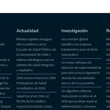
Actualidad
Investigación
R
Ministra Aguilera Inaugura
Una revisión global
Re
ile:
Año Académico en la
identifica los mejores
Ri
Escuela de Salud Pública de
tratamientos para el dolor
Co
la Universidad de Chile y
neuropático
mu
ente si
delinea estrategias para un
ob
Un nuevo enfoque de
eso y
sistema de salud integrado
atención de salud mental de
La
»
y equitativo
precisión para la depresión
ca
 de la
Chile Avanza Hacia los 1000
aborda las necesidades
me
gir las
Prestadores de Salud
únicas de los pacientes
ca
evención
Acreditados en 2026
Un algoritmo detecta
El
itos
Salud bucal en Chile: el
mutaciones ocultas en el
su
ng
99,4% de los adultos
ADN que podrían explicar
hi
 terapia
mayores ha tenido caries,
enfermedades comunes
ad