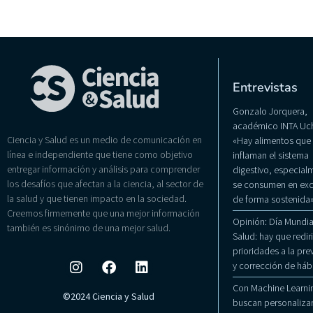
Entrevistas
Gonzalo Jorquera,
académico INTA Uch
Ciencia y Salud es un medio de comunicación en
«Hay alimentos que
línea e independiente que tiene como objetivo
inflaman el sistema
entregar información y análisis para comprender
digestivo, especialm
los desafíos que afectan a la ciencia, al sector de
se consumen en exc
la salud y que tienen impacto en la sociedad.
de forma sostenida
Creemos firmemente que una mejor información
Opinión: Día Mundial
también es sinónimo de una mejor salud.
Salud: hay que rediri
prioridades a la pr
y corrección de háb
Con Machine Learni
©2024 Ciencia y Salud
buscan personalizar