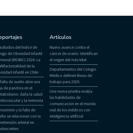
eportajes
Artículos
sultados del Índice de
Nuevo avance contra el
esgo de Obesidad Infantil
cáncer de ovario: identifican
munal (IROBIC) 2024: La
el origen del más letal
ltifactorialidad de la
Departamentos del Colegio
esidad infantil en Chile
Médico definen líneas de
 falta de sueño abre una
trabajo para 2025
ja de pandora en el
Una nueva prueba evalúa
tabolismo: daña la salud
las habilidades de
rdiovascular y la memoria
comunicación en el mundo
 insomnio y la falta de
real de los médicos con
eño se relacionan con la
inteligencia artificial
pertensión arterial en
olescentes