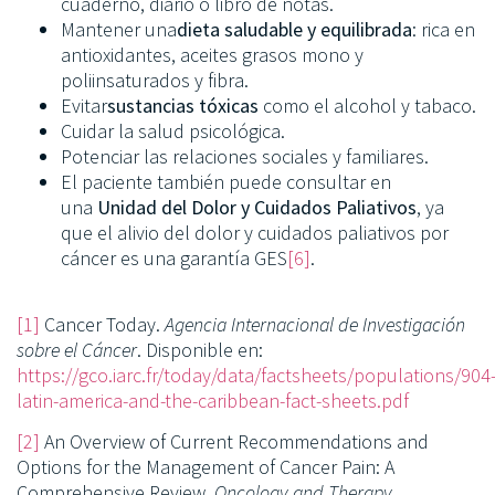
cuaderno, diario o libro de notas.
Mantener una
dieta saludable y equilibrada
: rica en
antioxidantes, aceites grasos mono y
poliinsaturados y fibra.
Evitar
sustancias tóxicas
como el alcohol y tabaco.
Cuidar la salud psicológica.
Potenciar las relaciones sociales y familiares.
El paciente también puede consultar en
una
Unidad del Dolor y Cuidados Paliativos
, ya
que el alivio del dolor y cuidados paliativos por
cáncer es una garantía GES
[6]
.
[1]
Cancer Today.
Agencia Internacional de Investigación
sobre el Cáncer
. Disponible en:
https://gco.iarc.fr/today/data/factsheets/populations/904
latin-america-and-the-caribbean-fact-sheets.pdf
[2]
An Overview of Current Recommendations and
Options for the Management of Cancer Pain: A
Comprehensive Review.
Oncology and Therapy
.