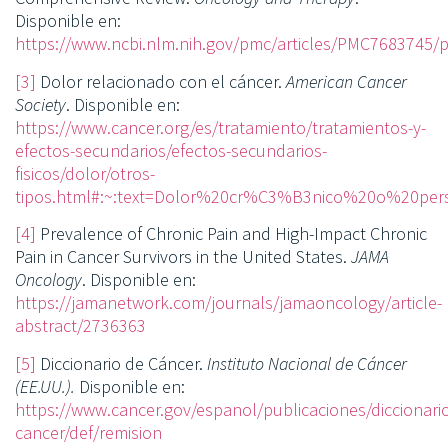
Disponible en:
https://www.ncbi.nlm.nih.gov/pmc/articles/PMC7683745/p
[3]
Dolor relacionado con el cáncer.
American Cancer
Society
. Disponible en:
https://www.cancer.org/es/tratamiento/tratamientos-y-
efectos-secundarios/efectos-secundarios-
fisicos/dolor/otros-
tipos.html#:~:text=Dolor%20cr%C3%B3nico%20o%20pe
[4]
Prevalence of Chronic Pain and High-Impact Chronic
Pain in Cancer Survivors in the United States.
JAMA
Oncology
. Disponible en:
https://jamanetwork.com/journals/jamaoncology/article-
abstract/2736363
[5]
Diccionario de Cáncer.
Instituto Nacional de Cáncer
(EE.UU.).
Disponible en:
https://www.cancer.gov/espanol/publicaciones/diccionario
cancer/def/remision