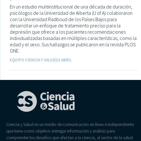
En un estudio multiinstitucional de una década de duración,
psicólogos de la Universidad de Alberta (U of A) colaboraron
con la Universidad Radboud de los Países Bajos para
desarrollar un enfoque de tratamiento preciso para la
depresión que ofrece a los pacientes recomendaciones
individualizadas basadas en múltiples características, como la
edad y el sexo. Sus hallazgos se publicaron en la revista PLOS
ONE.
EQUIPO CIENCIA Y SALUD
23 ABRIL
Ciencia y Salud es un medio de comunicación en línea e independiente
que tiene como objetivo entregar información y análisis para
comprender los desafíos que afectan a la ciencia, al sector de la salud