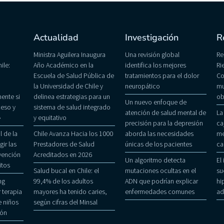
Actualidad
Investigación
R
Ministra Aguilera Inaugura
Una revisión global
Re
ile:
Año Académico en la
identifica los mejores
Ri
Escuela de Salud Pública de
tratamientos para el dolor
Co
la Universidad de Chile y
neuropático
mu
ente si
delinea estrategias para un
ob
Un nuevo enfoque de
eso y
sistema de salud integrado
atención de salud mental de
La
»
y equitativo
precisión para la depresión
ca
 de la
Chile Avanza Hacia los 1000
aborda las necesidades
me
gir las
Prestadores de Salud
únicas de los pacientes
ca
evención
Acreditados en 2026
Un algoritmo detecta
El
itos
Salud bucal en Chile: el
mutaciones ocultas en el
su
ng
99,4% de los adultos
ADN que podrían explicar
hi
 terapia
mayores ha tenido caries,
enfermedades comunes
ad
 niños
según cifras del Minsal
ñón