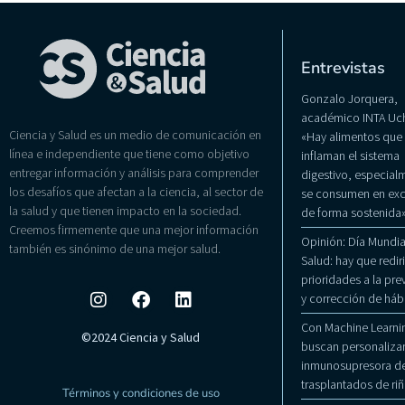
Entrevistas
Gonzalo Jorquera,
académico INTA Uch
Ciencia y Salud es un medio de comunicación en
«Hay alimentos que
línea e independiente que tiene como objetivo
inflaman el sistema
entregar información y análisis para comprender
digestivo, especialm
los desafíos que afectan a la ciencia, al sector de
se consumen en exc
la salud y que tienen impacto en la sociedad.
de forma sostenida
Creemos firmemente que una mejor información
Opinión: Día Mundial
también es sinónimo de una mejor salud.
Salud: hay que rediri
prioridades a la pr
y corrección de háb
Con Machine Learni
©2024 Ciencia y Salud
buscan personalizar
inmunosupresora de
trasplantados de ri
Términos y condiciones de uso