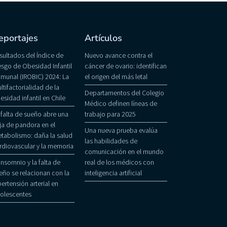
eportajes
Artículos
sultados del Índice de
Nuevo avance contra el
esgo de Obesidad Infantil
cáncer de ovario: identifican
munal (IROBIC) 2024: La
el origen del más letal
ltifactorialidad de la
Departamentos del Colegio
esidad infantil en Chile
Médico definen líneas de
 falta de sueño abre una
trabajo para 2025
ja de pandora en el
Una nueva prueba evalúa
tabolismo: daña la salud
las habilidades de
rdiovascular y la memoria
comunicación en el mundo
 insomnio y la falta de
real de los médicos con
eño se relacionan con la
inteligencia artificial
pertensión arterial en
olescentes