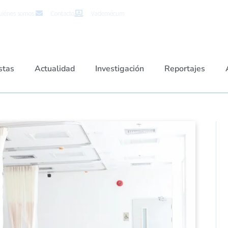
iénes somos
Contacto
Vademécum
stas
Actualidad
Investigación
Reportajes