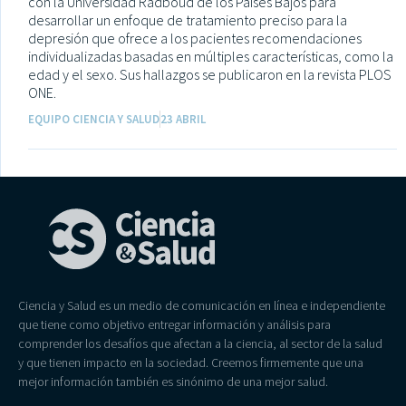
con la Universidad Radboud de los Países Bajos para
desarrollar un enfoque de tratamiento preciso para la
depresión que ofrece a los pacientes recomendaciones
individualizadas basadas en múltiples características, como la
edad y el sexo. Sus hallazgos se publicaron en la revista PLOS
ONE.
EQUIPO CIENCIA Y SALUD
23 ABRIL
Ciencia y Salud es un medio de comunicación en línea e independiente
que tiene como objetivo entregar información y análisis para
comprender los desafíos que afectan a la ciencia, al sector de la salud
y que tienen impacto en la sociedad. Creemos firmemente que una
mejor información también es sinónimo de una mejor salud.