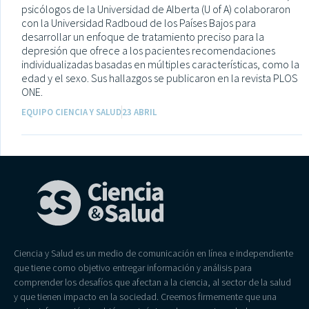
psicólogos de la Universidad de Alberta (U of A) colaboraron
con la Universidad Radboud de los Países Bajos para
desarrollar un enfoque de tratamiento preciso para la
depresión que ofrece a los pacientes recomendaciones
individualizadas basadas en múltiples características, como la
edad y el sexo. Sus hallazgos se publicaron en la revista PLOS
ONE.
EQUIPO CIENCIA Y SALUD
23 ABRIL
Ciencia y Salud es un medio de comunicación en línea e independiente
que tiene como objetivo entregar información y análisis para
comprender los desafíos que afectan a la ciencia, al sector de la salud
y que tienen impacto en la sociedad. Creemos firmemente que una