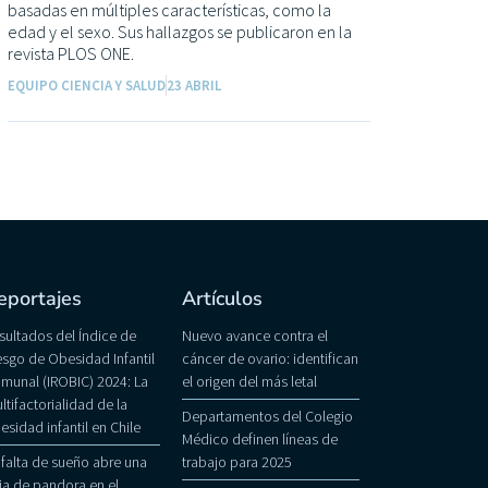
basadas en múltiples características, como la
edad y el sexo. Sus hallazgos se publicaron en la
revista PLOS ONE.
EQUIPO CIENCIA Y SALUD
23 ABRIL
eportajes
Artículos
sultados del Índice de
Nuevo avance contra el
esgo de Obesidad Infantil
cáncer de ovario: identifican
munal (IROBIC) 2024: La
el origen del más letal
ltifactorialidad de la
Departamentos del Colegio
esidad infantil en Chile
Médico definen líneas de
 falta de sueño abre una
trabajo para 2025
ja de pandora en el