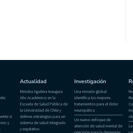
Actualidad
Investigación
R
Ministra Aguilera Inaugura
Una revisión global
Re
ile:
Año Académico en la
identifica los mejores
Ri
Escuela de Salud Pública de
tratamientos para el dolor
Co
la Universidad de Chile y
neuropático
mu
ente si
delinea estrategias para un
ob
Un nuevo enfoque de
eso y
sistema de salud integrado
atención de salud mental de
La
»
y equitativo
precisión para la depresión
ca