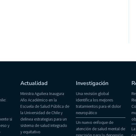
Actualidad
Investigación
R
Ministra Aguilera Inaugura
Una revisión global
Re
ile:
Año Académico en la
identifica los mejores
Ri
Escuela de Salud Pública de
tratamientos para el dolor
Co
la Universidad de Chile y
neuropático
mu
ente si
delinea estrategias para un
ob
Un nuevo enfoque de
eso y
sistema de salud integrado
atención de salud mental de
La
»
y equitativo
precisión para la depresión
ca