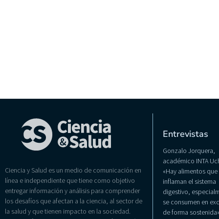
Entrevistas
Gonzalo Jorquera,
académico INTA Uch
Ciencia y Salud es un medio de comunicación en
«Hay alimentos que
línea e independiente que tiene como objetivo
inflaman el sistema
entregar información y análisis para comprender
digestivo, especialm
los desafíos que afectan a la ciencia, al sector de
se consumen en exc
la salud y que tienen impacto en la sociedad.
de forma sostenida