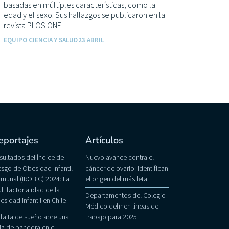
basadas en múltiples características, como la
edad y el sexo. Sus hallazgos se publicaron en la
revista PLOS ONE.
EQUIPO CIENCIA Y SALUD
23 ABRIL
eportajes
Artículos
sultados del Índice de
Nuevo avance contra el
esgo de Obesidad Infantil
cáncer de ovario: identifican
munal (IROBIC) 2024: La
el origen del más letal
ltifactorialidad de la
Departamentos del Colegio
esidad infantil en Chile
Médico definen líneas de
 falta de sueño abre una
trabajo para 2025
ja de pandora en el