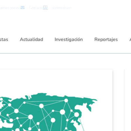
iénes somos
Contacto
Vademécum
stas
Actualidad
Investigación
Reportajes