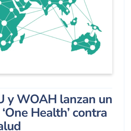
NU y WOAH lanzan un
 ‘One Health’ contra
alud