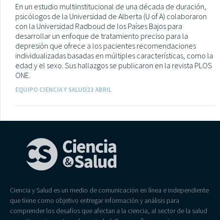
En un estudio multiinstitucional de una década de duración,
psicólogos de la Universidad de Alberta (U of A) colaboraron
con la Universidad Radboud de los Países Bajos para
desarrollar un enfoque de tratamiento preciso para la
depresión que ofrece a los pacientes recomendaciones
individualizadas basadas en múltiples características, como la
edad y el sexo. Sus hallazgos se publicaron en la revista PLOS
ONE.
EQUIPO CIENCIA Y SALUD
23 ABRIL
Ciencia y Salud es un medio de comunicación en línea e independiente
que tiene como objetivo entregar información y análisis para
comprender los desafíos que afectan a la ciencia, al sector de la salud