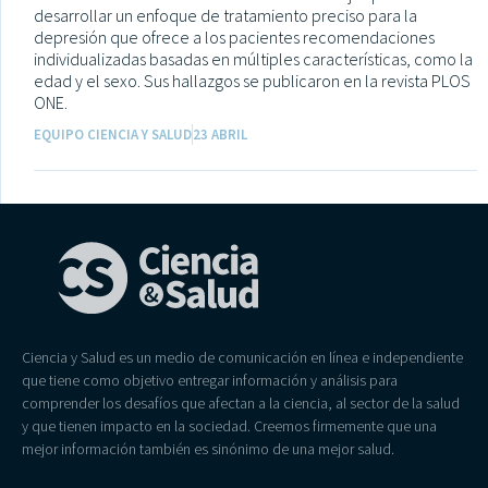
desarrollar un enfoque de tratamiento preciso para la
depresión que ofrece a los pacientes recomendaciones
individualizadas basadas en múltiples características, como la
edad y el sexo. Sus hallazgos se publicaron en la revista PLOS
ONE.
EQUIPO CIENCIA Y SALUD
23 ABRIL
Ciencia y Salud es un medio de comunicación en línea e independiente
que tiene como objetivo entregar información y análisis para
comprender los desafíos que afectan a la ciencia, al sector de la salud
y que tienen impacto en la sociedad. Creemos firmemente que una
mejor información también es sinónimo de una mejor salud.