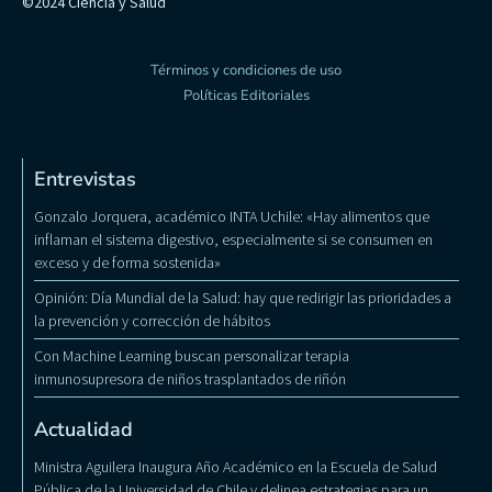
©2024 Ciencia y Salud
Términos y condiciones de uso
Políticas Editoriales
Entrevistas
Gonzalo Jorquera, académico INTA Uchile: «Hay alimentos que
inflaman el sistema digestivo, especialmente si se consumen en
exceso y de forma sostenida»
Opinión: Día Mundial de la Salud: hay que redirigir las prioridades a
la prevención y corrección de hábitos
Con Machine Learning buscan personalizar terapia
inmunosupresora de niños trasplantados de riñón
Actualidad
Ministra Aguilera Inaugura Año Académico en la Escuela de Salud
Pública de la Universidad de Chile y delinea estrategias para un