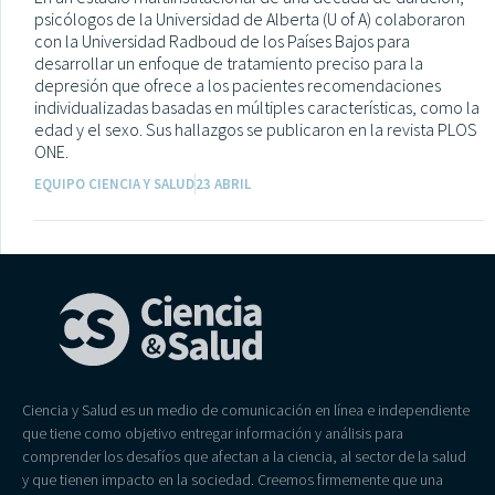
psicólogos de la Universidad de Alberta (U of A) colaboraron
con la Universidad Radboud de los Países Bajos para
desarrollar un enfoque de tratamiento preciso para la
depresión que ofrece a los pacientes recomendaciones
individualizadas basadas en múltiples características, como la
edad y el sexo. Sus hallazgos se publicaron en la revista PLOS
ONE.
EQUIPO CIENCIA Y SALUD
23 ABRIL
Ciencia y Salud es un medio de comunicación en línea e independiente
que tiene como objetivo entregar información y análisis para
comprender los desafíos que afectan a la ciencia, al sector de la salud
y que tienen impacto en la sociedad. Creemos firmemente que una