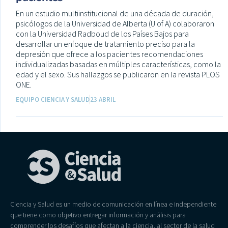
En un estudio multiinstitucional de una década de duración,
psicólogos de la Universidad de Alberta (U of A) colaboraron
con la Universidad Radboud de los Países Bajos para
desarrollar un enfoque de tratamiento preciso para la
depresión que ofrece a los pacientes recomendaciones
individualizadas basadas en múltiples características, como la
edad y el sexo. Sus hallazgos se publicaron en la revista PLOS
ONE.
EQUIPO CIENCIA Y SALUD
23 ABRIL
Ciencia y Salud es un medio de comunicación en línea e independiente
que tiene como objetivo entregar información y análisis para
comprender los desafíos que afectan a la ciencia, al sector de la salud