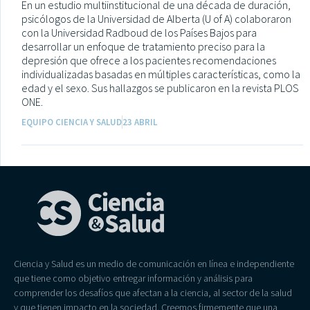
En un estudio multiinstitucional de una década de duración,
psicólogos de la Universidad de Alberta (U of A) colaboraron
con la Universidad Radboud de los Países Bajos para
desarrollar un enfoque de tratamiento preciso para la
depresión que ofrece a los pacientes recomendaciones
individualizadas basadas en múltiples características, como la
edad y el sexo. Sus hallazgos se publicaron en la revista PLOS
ONE.
EQUIPO CIENCIA Y SALUD
23 ABRIL
Ciencia y Salud es un medio de comunicación en línea e independiente
que tiene como objetivo entregar información y análisis para
comprender los desafíos que afectan a la ciencia, al sector de la salud
y que tienen impacto en la sociedad. Creemos firmemente que una