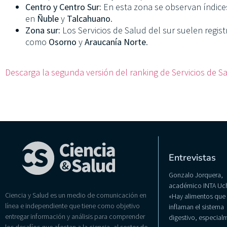
Centro y Centro Sur:
En esta zona se observan índice
en
Ñuble
y
Talcahuano
.
Zona sur:
Los Servicios de Salud del sur suelen regist
como
Osorno
y
Araucanía Norte
.
Descarga la segunda versión del ranking de Servicios de Sal
Entrevistas
Gonzalo Jorquera,
académico INTA Uch
Ciencia y Salud es un medio de comunicación en
«Hay alimentos que
línea e independiente que tiene como objetivo
inflaman el sistema
entregar información y análisis para comprender
digestivo, especialm