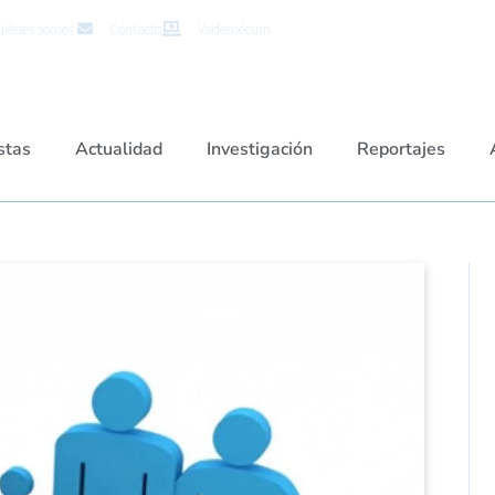
iénes somos
Contacto
Vademécum
stas
Actualidad
Investigación
Reportajes