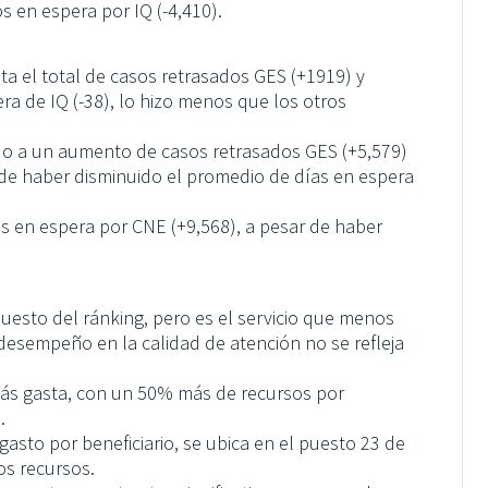
os en espera por IQ (-4,410).
a el total de casos retrasados GES (+1919) y
ra de IQ (-38), lo hizo menos que los otros
do a un aumento de casos retrasados GES (+5,579)
 de haber disminuido el promedio de días en espera
 en espera por CNE (+9,568), a pesar de haber
uesto del ránking, pero es el servicio que menos
u desempeño en la calidad de atención no se refleja
más gasta, con un 50% más de recursos por
.
asto por beneficiario, se ubica en el puesto 23 de
los recursos.