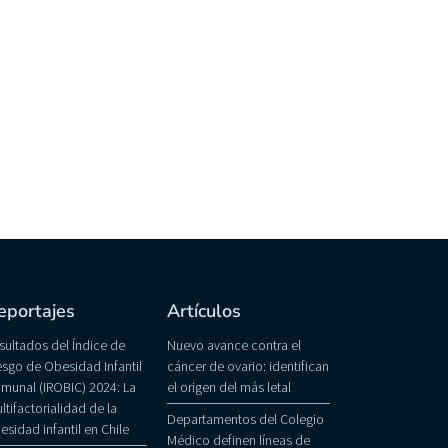
eportajes
Artículos
sultados del Índice de
Nuevo avance contra el
esgo de Obesidad Infantil
cáncer de ovario: identifican
munal (IROBIC) 2024: La
el origen del más letal
ltifactorialidad de la
Departamentos del Colegio
esidad infantil en Chile
Médico definen líneas de