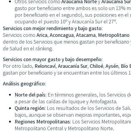
Otros servicios como
Araucanía Norte
y
Araucanía Sur
gasto por beneficiario entre ambos es solo un 13% ma
por beneficiario en el segundo), sus posiciones en el
ocupando el puesto 10º y Araucanía Sur el 27º.
Servicios con mejor rendimiento y bajo gasto:
Servicios como
Arica
,
Aconcagua
,
Atacama
,
Metropolitano
dentro de los Servicios que menos gastan por beneficiario 
de Salud en el ránking.
Servicios con mayor gasto y bajo desempeño:
Por otro lado,
Reloncaví
,
Araucanía Sur
,
Chiloé
,
Aysén
,
Bío 
gastan por beneficiario y se encuentran entre los últimos 1
Análisis geográfico:
Norte del país:
En términos generales, los Servicios 
a pesar de las caídas de Iquique y Antofagasta.
Quinta región:
Los resultados de los Servicios de Sal
bajos, aunque se observan mejoras importantes, es
Regiones Metropolitanas:
Los Servicios Metropolitano
Metropolitano Central y Metropolitano Norte.