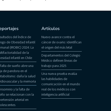
eportajes
Artículos
sultados del Índice de
Nuevo avance contra el
esgo de Obesidad Infantil
cáncer de ovario: identifican
munal (IROBIC) 2024: La
el origen del más letal
ltifactorialidad de la
Departamentos del Colegio
esidad infantil en Chile
Médico definen líneas de
 falta de sueño abre una
trabajo para 2025
ja de pandora en el
Una nueva prueba evalúa
tabolismo: daña la salud
las habilidades de
rdiovascular y la memoria
comunicación en el mundo
 insomnio y la falta de
real de los médicos con
eño se relacionan con la
inteligencia artificial
pertensión arterial en
olescentes