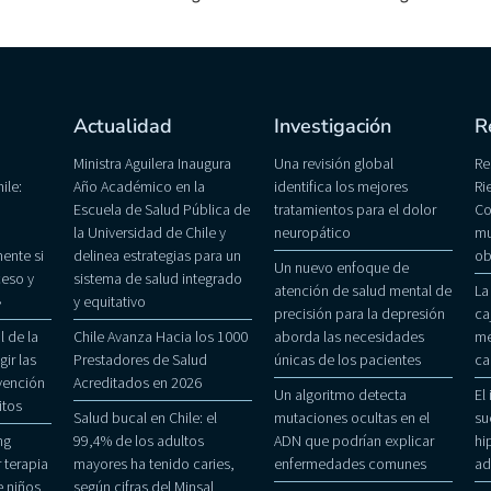
Actualidad
Investigación
R
Ministra Aguilera Inaugura
Una revisión global
Re
ile:
Año Académico en la
identifica los mejores
Ri
Escuela de Salud Pública de
tratamientos para el dolor
Co
la Universidad de Chile y
neuropático
mu
ente si
delinea estrategias para un
ob
Un nuevo enfoque de
eso y
sistema de salud integrado
atención de salud mental de
La
»
y equitativo
precisión para la depresión
ca
 de la
Chile Avanza Hacia los 1000
aborda las necesidades
me
gir las
Prestadores de Salud
únicas de los pacientes
ca
evención
Acreditados en 2026
Un algoritmo detecta
El
itos
Salud bucal en Chile: el
mutaciones ocultas en el
su
ng
99,4% de los adultos
ADN que podrían explicar
hi
 terapia
mayores ha tenido caries,
enfermedades comunes
ad
 niños
según cifras del Minsal