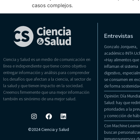
casos complejos.
Entrevistas
Gonzalo Jorquera,
académico INTA Uch
Ciencia y Salud es un medio de comunicación en
«Hay alimentos que
línea e independiente que tiene como objetivo
inflaman el sistema
entregar información y análisis para comprender
digestivo, especialm
los desafíos que afectan a la ciencia, al sector de
se consumen en exc
la salud y que tienen impacto en la sociedad.
de forma sostenida
Creemos firmemente que una mejor información
Opinión: Día Mundial
también es sinónimo de una mejor salud.
Salud: hay que rediri
prioridades a la pr
y corrección de háb
Con Machine Learni
©2024 Ciencia y Salud
buscan personalizar
inmunosupresora de