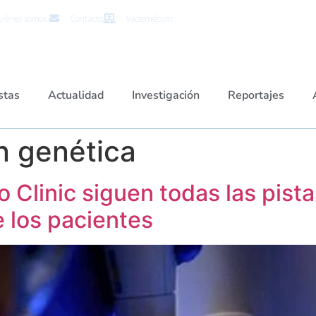
iénes somos
Contacto
Vademécum
stas
Actualidad
Investigación
Reportajes
n genética
 Clinic siguen todas las pista
 los pacientes