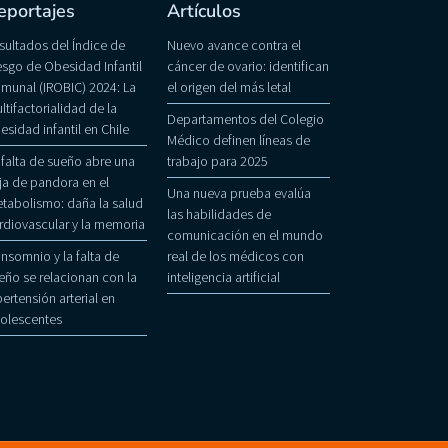
eportajes
Artículos
sultados del Índice de
Nuevo avance contra el
esgo de Obesidad Infantil
cáncer de ovario: identifican
munal (IROBIC) 2024: La
el origen del más letal
ltifactorialidad de la
Departamentos del Colegio
esidad infantil en Chile
Médico definen líneas de
 falta de sueño abre una
trabajo para 2025
ja de pandora en el
Una nueva prueba evalúa
tabolismo: daña la salud
las habilidades de
rdiovascular y la memoria
comunicación en el mundo
 insomnio y la falta de
real de los médicos con
eño se relacionan con la
inteligencia artificial
pertensión arterial en
olescentes