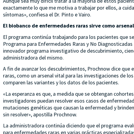
Aunque sea muy difícil tratar a la mayoría de estos pacien
exactamente lo que me motiva a trabajar por ellos, a cuidar
síntomas», confiesa el Dr. Pinto e Vairo.
El biobanco de enfermedades raras sirve como arsenal 
El programa continúa trabajando para los pacientes que s
Programa para Enfermedades Raras y No Diagnosticadas es
innovador programa investigativo de descubrimiento, cienc
administradora del mismo.
A fin de avanzar los descubrimientos, Prochnow dice que
raras, como un arsenal vital para las investigaciones de los
comparen las variantes y los datos de los pacientes.
«La esperanza es que, a medida que se obtengan cohortes d
investigadores puedan resolver esos casos de enfermedade
mutaciones genéticas que causan la enfermedad y brinden 
sin resolver», apostilla Prochnow.
La administradora continúa diciendo que el programa evaluó
para enfermedades raras en varias prácticas especializadas