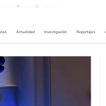
iénes somos
Contacto
Vademécum
stas
Actualidad
Investigación
Reportajes