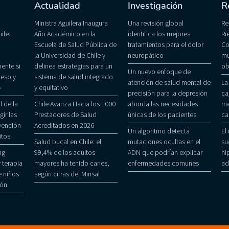
Actualidad
Investigación
R
Ministra Aguilera Inaugura
Una revisión global
Re
ile:
Año Académico en la
identifica los mejores
Ri
Escuela de Salud Pública de
tratamientos para el dolor
Co
la Universidad de Chile y
neuropático
mu
ente si
delinea estrategias para un
ob
Un nuevo enfoque de
eso y
sistema de salud integrado
atención de salud mental de
La
»
y equitativo
precisión para la depresión
ca
 de la
Chile Avanza Hacia los 1000
aborda las necesidades
me
gir las
Prestadores de Salud
únicas de los pacientes
ca
evención
Acreditados en 2026
Un algoritmo detecta
El
itos
Salud bucal en Chile: el
mutaciones ocultas en el
su
ng
99,4% de los adultos
ADN que podrían explicar
hi
 terapia
mayores ha tenido caries,
enfermedades comunes
ad
 niños
según cifras del Minsal
ñón