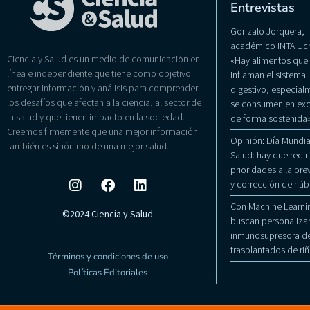
Entrevistas
Gonzalo Jorquera,
académico INTA Uch
Ciencia y Salud es un medio de comunicación en
«Hay alimentos que
línea e independiente que tiene como objetivo
inflaman el sistema
entregar información y análisis para comprender
digestivo, especialm
los desafíos que afectan a la ciencia, al sector de
se consumen en exc
la salud y que tienen impacto en la sociedad.
de forma sostenida
Creemos firmemente que una mejor información
Opinión: Día Mundial
también es sinónimo de una mejor salud.
Salud: hay que rediri
prioridades a la pr
y corrección de háb
Con Machine Learni
©2024 Ciencia y Salud
buscan personalizar
inmunosupresora de
trasplantados de ri
Términos y condiciones de uso
Políticas Editoriales