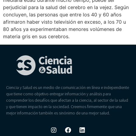
mediana edad durante mucho tiempo, puede ser
perjudicial para la salud del cerebro en la vejez. Según
concluyen, las personas que entre los 40 y 60 años
afirmaron haber visto televisión en exceso, a los 70 u
80 años ya experimentaban menores volúmenes de
materia gris en sus cerebros.
Ciencia y Salud es un medio de comunicación en línea e independiente
que tiene como objetivo entregar información y análisis para
comprender los desafíos que afectan a la ciencia, al sector de la salud
y que tienen impacto en la sociedad. Creemos firmemente que una
mejor información también es sinónimo de una mejor salud.