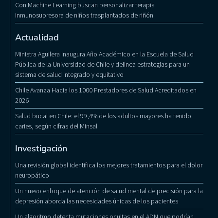
Con Machine Learning buscan personalizar terapia
inmunosupresora de niños trasplantados de riñón
Actualidad
Ministra Aguilera Inaugura Año Académico en la Escuela de Salud
Pública de la Universidad de Chile y delinea estrategias para un
sistema de salud integrado y equitativo
Chile Avanza Hacia los 1000 Prestadores de Salud Acreditados en
2026
Salud bucal en Chile: el 99,4% de los adultos mayores ha tenido
caries, según cifras del Minsal
Investigación
Una revisión global identifica los mejores tratamientos para el dolor
neuropático
Un nuevo enfoque de atención de salud mental de precisión para la
depresión aborda las necesidades únicas de los pacientes
Un algoritmo detecta mutaciones ocultas en el ADN que podrían