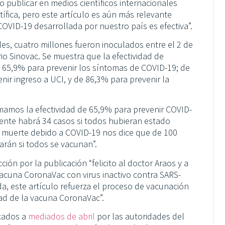
 publicar en medios científicos internacionales
tífica, pero este artículo es aún más relevante
OVID-19 desarrollada por nuestro país es efectiva”.
les, cuatro millones fueron inoculados entre el 2 de
io Sinovac. Se muestra que la efectividad de
 65,9% para prevenir los síntomas de COVID-19; de
nir ingreso a UCI, y de 86,3% para prevenir la
omamos la efectividad de 65,9% para prevenir COVID-
ente habrá 34 casos si todos hubieran estado
r muerte debido a COVID-19 nos dice que de 100
rán si todos se vacunan”.
cción por la publicación “felicito al doctor Araos y a
 vacuna CoronaVac con virus inactivo contra SARS-
uda, este artículo refuerza el proceso de vacunación
dad de la vacuna CoronaVac”.
icados a
mediados de abril
por las autoridades del