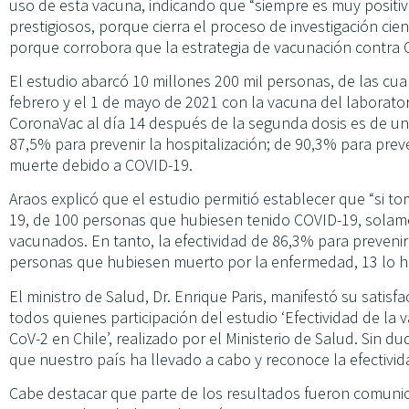
uso de esta vacuna, indicando que “siempre es muy positivo
prestigiosos, porque cierra el proceso de investigación cien
porque corrobora que la estrategia de vacunación contra C
El estudio abarcó 10 millones 200 mil personas, de las cua
febrero y el 1 de mayo de 2021 con la vacuna del laborator
CoronaVac al día 14 después de la segunda dosis es de un
87,5% para prevenir la hospitalización; de 90,3% para preve
muerte debido a COVID-19.
Araos explicó que el estudio permitió establecer que “si t
19, de 100 personas que hubiesen tenido COVID-19, solam
vacunados. En tanto, la efectividad de 86,3% para preveni
personas que hubiesen muerto por la enfermedad, 13 lo ha
El ministro de Salud, Dr. Enrique Paris, manifestó su satisfa
todos quienes participación del estudio ‘Efectividad de la
CoV-2 en Chile’, realizado por el Ministerio de Salud. Sin d
que nuestro país ha llevado a cabo y reconoce la efectivi
Cabe destacar que parte de los resultados fueron comun