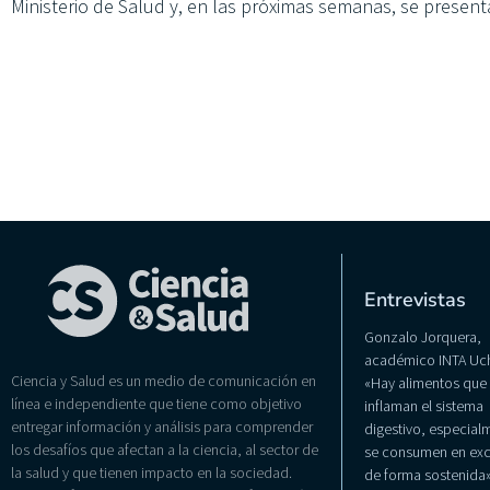
Ministerio de Salud y, en las próximas semanas, se present
Entrevistas
Gonzalo Jorquera,
académico INTA Uch
Ciencia y Salud es un medio de comunicación en
«Hay alimentos que
línea e independiente que tiene como objetivo
inflaman el sistema
entregar información y análisis para comprender
digestivo, especialm
los desafíos que afectan a la ciencia, al sector de
se consumen en exc
la salud y que tienen impacto en la sociedad.
de forma sostenida