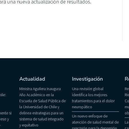
ará una nueva actualización de resultados.
Actualidad
Investigación
R
Ministra Aguilera Inaugura
Una revisión global
Re
ile:
Año Académico en la
identifica los mejores
Ri
Escuela de Salud Pública de
tratamientos para el dolor
Co
la Universidad de Chile y
neuropático
mu
ente si
delinea estrategias para un
ob
Un nuevo enfoque de
eso y
sistema de salud integrado
atención de salud mental de
La
»
y equitativo
precisión para la depresión
ca