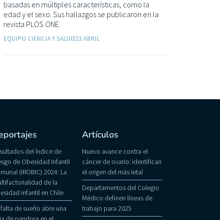
basadas en múltiples características, como la
edad y el sexo. Sus hallazgos se publicaron en la
revista PLOS ONE.
EQUIPO CIENCIA Y SALUD
23 ABRIL
eportajes
Artículos
sultados del Índice de
Nuevo avance contra el
esgo de Obesidad Infantil
cáncer de ovario: identifican
munal (IROBIC) 2024: La
el origen del más letal
ltifactorialidad de la
Departamentos del Colegio
esidad infantil en Chile
Médico definen líneas de
 falta de sueño abre una
trabajo para 2025
ja de pandora en el