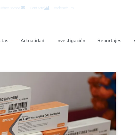
iénes somos
Contacto
Vademécum
stas
Actualidad
Investigación
Reportajes