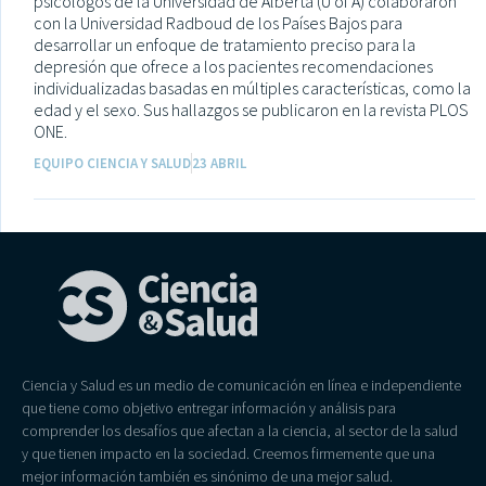
psicólogos de la Universidad de Alberta (U of A) colaboraron
con la Universidad Radboud de los Países Bajos para
desarrollar un enfoque de tratamiento preciso para la
depresión que ofrece a los pacientes recomendaciones
individualizadas basadas en múltiples características, como la
edad y el sexo. Sus hallazgos se publicaron en la revista PLOS
ONE.
EQUIPO CIENCIA Y SALUD
23 ABRIL
Ciencia y Salud es un medio de comunicación en línea e independiente
que tiene como objetivo entregar información y análisis para
comprender los desafíos que afectan a la ciencia, al sector de la salud
y que tienen impacto en la sociedad. Creemos firmemente que una
mejor información también es sinónimo de una mejor salud.