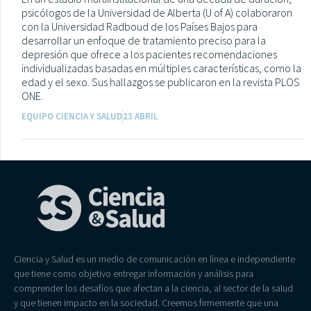
psicólogos de la Universidad de Alberta (U of A) colaboraron
con la Universidad Radboud de los Países Bajos para
desarrollar un enfoque de tratamiento preciso para la
depresión que ofrece a los pacientes recomendaciones
individualizadas basadas en múltiples características, como la
edad y el sexo. Sus hallazgos se publicaron en la revista PLOS
ONE.
EQUIPO CIENCIA Y SALUD
23 ABRIL
Ciencia y Salud es un medio de comunicación en línea e independiente
que tiene como objetivo entregar información y análisis para
comprender los desafíos que afectan a la ciencia, al sector de la salud
y que tienen impacto en la sociedad. Creemos firmemente que una